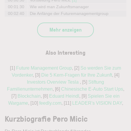
00:00:50
Vorstellung Pero Micic
[1]
00:01:30
Wie wird man Zukunftsmanager
00:02:40
Die Anfänge der Futuremanagementgroup
Mehr anzeigen
Also Interesting
[1]
Future Management Group
, [2]
So werden Sie zum
Vordenker
, [3]
Die 5 Kern-Fragen für Ihre Zukunft
, [4]
Investors Overview Tesla
, [5]
Stiftung
Familienunternehmen
, [6]
Chinesische E-Auto Start Ups
,
[7]
Blockchain
, [8]
Eduard Heindl
, [9]
Spielen Sie ein
Wargame
, [10]
feedly.com
, [11]
LEADER's VISION DAY
,
Kurzbiografie Pero Micic