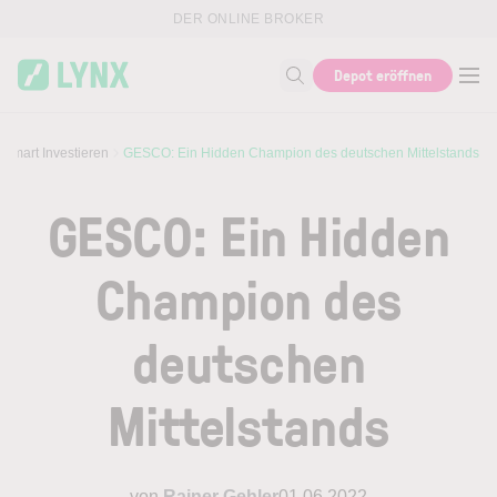
Skip to main content
DER ONLINE BROKER
Depot eröffnen
Suche nach Thema, ISIN...
Smart Investieren
GESCO: Ein Hidden Champion des deutschen Mittelstands
GESCO: Ein Hidden
Champion des
deutschen
Mittelstands
von
Rainer Gehler
01.06.2022