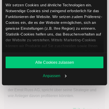
Wir setzen Cookies und ähnliche Technologien ein.
Notwendige Cookies sind zwingend erforderlich für das
Funktionieren der Website. Wir setzen zudem Präferenz-
Cookies ein, die es der Website ermöglichen, sich an
gewisse Einstellungen (z.B. Ihre Region) zu erinnern.
Statistik-Cookies helfen uns, das Besucherverhalten auf
der Website zu verstehen. Mittels Marketing-Cookies
können wir Produkte auf Sie zuschneiden sowie Ihnen
zusammen mit weiteren Unternehmen personalisierte
Angebote unterbreiten. Sie entscheiden, welche Cookies
Alle Cookies zulassen
Sie zulassen oder ablehnen. Ihre Entscheidung können
Ernst Russ AG: Investieren in den globalen Welthandel
Sie jederzeit in den
Cookie-Einstellungen
ändern.
Weitere Infos auch in unserer
Datenschutzerklärung
.
Anpassen
13.05.2026
„Smart Investieren“: Joseph Schuchmann, Co CEO
der Ernst Russ AG, spricht über seine Strategie und
wie Anleger davon profitieren könnten.