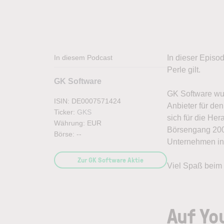
In diesem Podcast
In dieser Episo
Perle gilt.
GK Software
GK Software wur
ISIN: DE0007571424
Anbieter für den
Ticker:
GKS
sich für die He
Währung: EUR
Börsengang 2008
Börse:
--
Unternehmen in 
Zur GK Software Aktie
Viel Spaß beim
Auf Yo