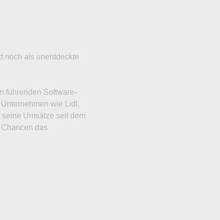
t noch als unentdeckte
m führenden Software-
s Unternehmen wie Lidl,
ei seine Umsätze seit dem
e Chancen das