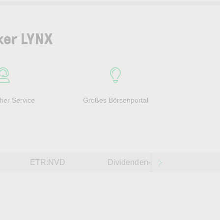
ker LYNX
her Service
Großes Börsenportal
ETR:NVD
Dividenden-Aktien weltweit 202