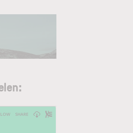
elen: