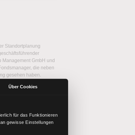
ller Standortplanung
 geschäftsführender
rship Management GmbH und
n Fondsmanager, die neben
rung gesehen haben.
Über Cookies
utor kontaktieren
rlich für das Funktionieren
 an gewisse Einstellungen