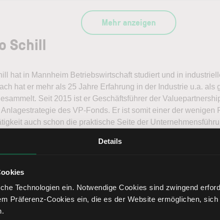
Mehr anzeigen
o Schill
hill hat in Mannheim Betriebswirtschaft studiert und in industrie
ch hat er mehr als 25 Jahre Erfahrung in der Industrie u.a. als
gesammelt. Seit 2015 ist er Geschäftsführer der Valuepartne
e Anlagestrategie des VP-Fonds. Er ist somit einer der wenige
ätigkeit auch schon die praktische Seite der Unternehmensfüh
Details
ner Gehler
A
Cookies
che Technologien ein. Notwendige Cookies sind zwingend erforde
em Präferenz-Cookies ein, die es der Website ermöglichen, sich
n.