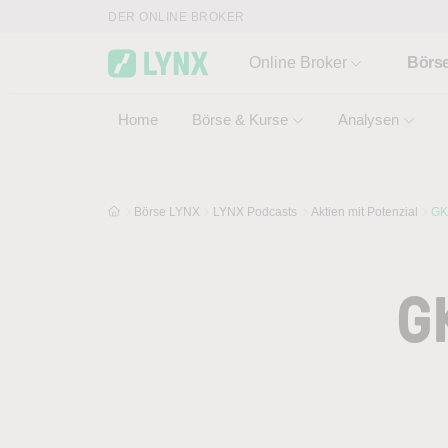
Skip to main content
DER ONLINE BROKER
Online Broker
Börs
Home
Börse & Kurse
Analysen
Börse LYNX
LYNX Podcasts
Aktien mit Potenzial
GK
G