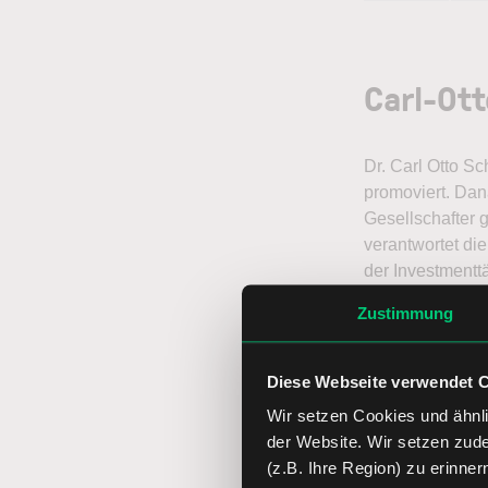
Carl-Ott
Dr. Carl Otto Sc
promoviert. Dana
Gesellschafter 
verantwortet di
der Investmentt
Zustimmung
Rai
Diese Webseite verwendet 
Wir setzen Cookies und ähnli
der Website. Wir setzen zud
(z.B. Ihre Region) zu erinner