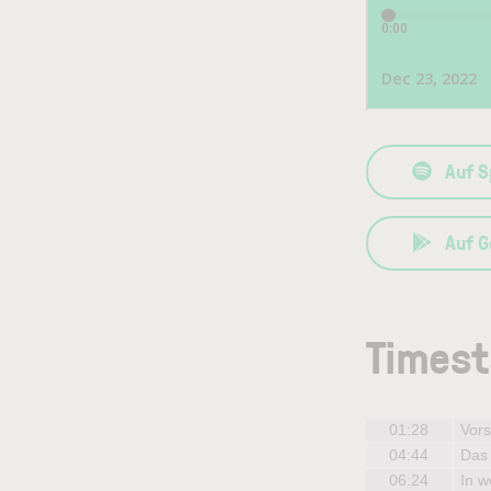
Auf S
Auf G
Times
01:28
Vors
04:44
Das
06:24
In w