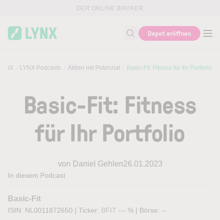
Skip to main content
DER ONLINE BROKER
Depot eröffnen
Suche nach Thema, ISIN...
 LYNX
LYNX Podcasts
Aktien mit Potenzial
Basic-Fit: Fitness für Ihr Portfolio
Basic-Fit: Fitness
für Ihr Portfolio
von Daniel Gehlen
26.01.2023
In diesem Podcast
Basic-Fit
ISIN: NL0011872650
|
Ticker:
BFIT
--- %
|
Börse:
--