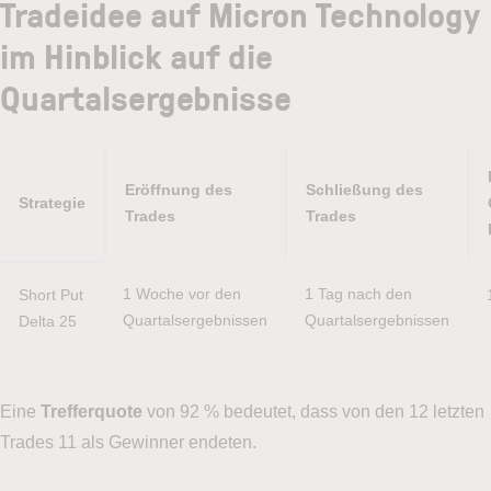
Tradeidee auf Micron Technology
im Hinblick auf die
Quartalsergebnisse
Eröffnung des
Schließung des
Strategie
Trades
Trades
Strategie
Eröffnung des
Schließung des
1 Woche vor den 
1 Tag nach den 
Short Put 
Trades
Trades
Quartalsergebnissen
Quartalsergebnissen
Delta 25
Eine
Trefferquote
von 92 % bedeutet, dass von den 12 letzten
Trades 11 als Gewinner endeten.