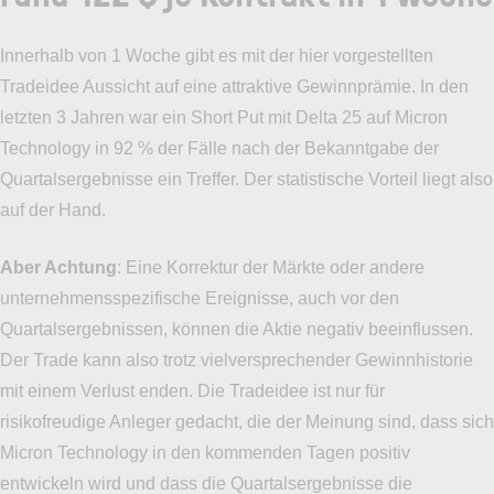
Innerhalb von 1 Woche gibt es mit der hier vorgestellten
Tradeidee Aussicht auf eine attraktive Gewinnprämie. In den
letzten 3 Jahren war ein Short Put mit Delta 25 auf Micron
Technology in 92 % der Fälle nach der Bekanntgabe der
Demokonto
für den
Quartalsergebnisse ein Treffer. Der statistische Vorteil liegt also
Optionshandel
auf der Hand.
Aber Achtung
: Eine Korrektur der Märkte oder andere
Eröffnen Sie jetzt
unverbindlich
Ihr Demokonto
zum
unternehmensspezifische Ereignisse, auch vor den
Traden von Optionen ohne
Risiko
– ganz einfach und
Quartalsergebnissen, können die Aktie negativ beeinflussen.
unverbindlich, auch wenn Sie noch kein Kunde von LYNX
Der Trade kann also trotz vielversprechender Gewinnhistorie
sind.
mit einem Verlust enden. Die Tradeidee ist nur für
Ich bin bereits LYNX Kunde
risikofreudige Anleger gedacht, die der Meinung sind, dass sich
Micron Technology in den kommenden Tagen positiv
Als Kunde von LYNX können Sie sich in Ihrer
entwickeln wird und dass die Quartalsergebnisse die