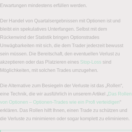
Kontoverwaltung ganz einfach ein Demokonto selber
Erwartungen mindestens erfüllen werden.
erstellen.
Der Handel von Quartalsergebnissen mit Optionen ist und
Eine Anleitung hierfür finden Sie hier:
bleibt ein spekulatives Unterfangen. Selbst mit dem
Rückenwind der Statistik bringen Optionstrades
Anleitung Demokonto erstellen
Unwägbarkeiten mit sich, die dem Trader jederzeit bewusst
sein müssen. Die Bereitschaft, den eventuellen Verlust zu
Wie möchten Sie angesprochen werden?
(erforderlich)
akzeptieren oder das Platzieren eines
Stop-Loss
sind
Möglichkeiten, mit solchen Trades umzugehen.
Herr
Frau
Die Alternative zum Besiegeln der Verluste ist das „Rollen“,
Titel (Optional)
eine Technik, die wir ausführlich in unserem Artikel „
Das Rollen
von Optionen – Optionen-Trades wie ein Profi verteidigen
“
erklären. Das Rollen hilft Ihnen, einen Trade zu schützen und
die Verluste zu minimieren oder sogar komplett zu eliminieren.
Vorname