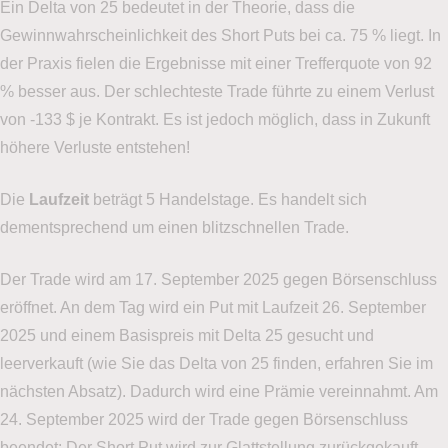
Ein Delta von 25 bedeutet in der Theorie, dass die
Gewinnwahrscheinlichkeit des Short Puts bei ca. 75 % liegt. In
der Praxis fielen die Ergebnisse mit einer Trefferquote von 92
% besser aus. Der schlechteste Trade führte zu einem Verlust
von -133 $ je Kontrakt. Es ist jedoch möglich, dass in Zukunft
höhere Verluste entstehen!
Die
Laufzeit
beträgt 5 Handelstage. Es handelt sich
dementsprechend um einen blitzschnellen Trade.
Der Trade wird am 17. September 2025 gegen Börsenschluss
eröffnet. An dem Tag wird ein Put mit Laufzeit 26. September
2025 und einem Basispreis mit Delta 25 gesucht und
leerverkauft (wie Sie das Delta von 25 finden, erfahren Sie im
nächsten Absatz). Dadurch wird eine Prämie vereinnahmt. Am
24. September 2025 wird der Trade gegen Börsenschluss
beendet: Der Short Put wird zur Glattstellung zurückgekauft.