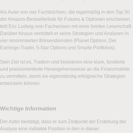
Angeboten, Neuigkeiten und weiteren
Als Autor von vier Fachbüchern, die regelmäßig in den Top 50
Marketingnachrichten zusenden darf. Ich kann
der Amazon-Bestsellerliste für Futures & Optionen erscheinen,
mich jederzeit über den Abmeldelink im Newsletter
teilt Eric Ludwig sein Fachwissen mit einer breiten Leserschaft.
oder per E-Mail an
service@lynxbroker.de
Darüber hinaus vermittelt er seine Strategien und Analysen in
widerrufen, ohne dass hierfür andere als die
vier renommierten Börsendiensten (Planet Options, Der
Übermittlungskosten nach den Basistarifen
Earnings-Trader, 5-Star Options und Smarte Portfolios).
entstehen. Ich stimme ebenfalls der telefonischen
Kontaktaufnahme durch LYNX zu. Meine
Sein Ziel ist es, Tradern und Investoren eine klare, fundierte
Einwilligung hierzu kann ich jederzeit per E-Mail
und praxisorientierte Herangehensweise an die Finanzmärkte
an
service@lynxbroker.de
widerrufen. Weitere
zu vermitteln, damit sie eigenständig erfolgreiche Strategien
Informationen zum Datenschutz finden Sie in der
entwickeln können.
Datenschutzerklärung
.
Ich stimme zu, das Demokonto bzw. den
börsentäglichen Newsletter Börsenblick von LYNX
zu erhalten. Mit der Eröffnung des Demokontos
stimme ich zu, dass LYNX mir regelmäßige
Werbe-E-Mails mit Angeboten, Neuigkeiten und