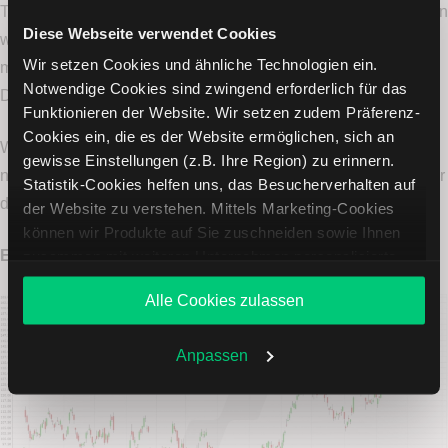
Trade in die Verlustzone. Dass die MU Aktie nicht auf null fallen
Diese Webseite verwendet Cookies
wird, dürfte jedoch klar sein, so dass in der Praxis das
Wir setzen Cookies und ähnliche Technologien ein.
maximale Verlustrisiko begrenzt bleiben wird. Aber Achtung:
Notwendige Cookies sind zwingend erforderlich für das
Dieser Verlust kann jedoch sehr hoch ausfallen!
Funktionieren der Website. Wir setzen zudem Präferenz-
Cookies ein, die es der Website ermöglichen, sich an
Wenn der Trade während der Laufzeit der Option stark im Plus
gewisse Einstellungen (z.B. Ihre Region) zu erinnern.
notieren sollte, kann eine vorzeitige
Gewinnmitnahme
(also vor
Statistik-Cookies helfen uns, das Besucherverhalten auf
dem anvisierten Schließdatum) in Betracht gezogen werden.
der Website zu verstehen. Mittels Marketing-Cookies
können wir Produkte auf Sie zuschneiden sowie Ihnen
Entwicklung der MU Aktie über 1 Jahr
zusammen mit weiteren Unternehmen personalisierte
Angebote unterbreiten. Sie entscheiden, welche Cookies
Alle Cookies zulassen
Sie zulassen oder ablehnen. Ihre Entscheidung können
Sie jederzeit in den
Cookie-Einstellungen
ändern.
Weitere Infos auch in unserer
Datenschutzerklärung
.
Anpassen