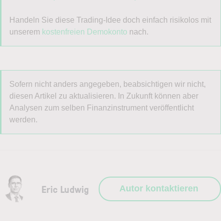
Ich möchte den Newsletter
LYNX Börsenblick
per E-
Handeln Sie diese Trading-Idee doch einfach risikolos mit
Mail erhalten: Börsentäglich aktuelle Wertpapier- und
unserem
kostenfreien Demokonto
nach.
Marktanalysen von unseren Börsenexperten. Die
optimale Unterstützung für Ihren Trading-Erfolg.
Ja
Nein
Sofern nicht anders angegeben, beabsichtigen wir nicht,
diesen Artikel zu aktualisieren. In Zukunft können aber
Handelsideen gesucht?
Analysen zum selben Finanzinstrument veröffentlicht
werden.
Ich möchte den Newsletter
LYNX Optionsreport
und
damit die neuesten Tradeideen für Optionen per E-Mail
erhalten.
Eric Ludwig
Ja
Nein
Autor kontaktieren
Ich stimme zu, das Demokonto bzw. den mehrmals