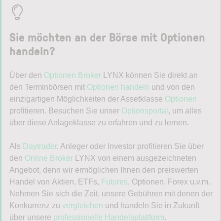
Sie möchten an der Börse mit
Optionen
Nachname
handeln
?
Über den
Optionen Broker
LYNX können Sie direkt an
den Terminbörsen mit
Optionen handeln
und von den
Telefon
einzigartigen Möglichkeiten der Assetklasse
Optionen
profitieren. Besuchen Sie unser
Optionsportal
, um alles
über diese Anlageklasse zu erfahren und zu lernen.
E-Mail-Adresse
(erforderlich)
Als
Daytrader
, Anleger oder Investor profitieren Sie über
den
Online Broker
LYNX von einem ausgezeichneten
Angebot, denn wir ermöglichen Ihnen den preiswerten
Handel von Aktien, ETFs,
Futures
, Optionen, Forex u.v.m.
Nehmen Sie sich die Zeit, unsere Gebühren mit denen der
Handelsideen gesucht?
Konkurrenz zu
vergleichen
und handeln Sie in Zukunft
über unsere
professionelle Handelsplattform
.