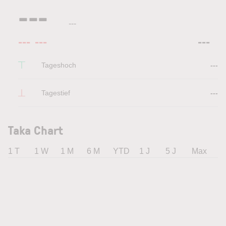
---
---
---
---
---
Tageshoch
---
Tagestief
---
Taka Chart
1 T
1 W
1 M
6 M
YTD
1 J
5 J
Max