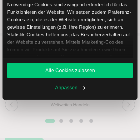
Notwendige Cookies sind zwingend erforderlich für das
Funktionieren der Website. Wir setzen zudem Präferenz-
Cookies ein, die es der Website ermöglichen, sich an
gewisse Einstellungen (z.B. Ihre Region) zu erinnern.
Statistik-Cookies helfen uns, das Besucherverhalten auf
der Website zu verstehen. Mittels Marketing-Cookies
können wir Produkte auf Sie zuschneiden sowie Ihnen
5 entscheidende Vorteile vom
zusammen mit weiteren Unternehmen personalisierte
Online Broker LYNX
Angebote unterbreiten. Sie entscheiden, welche Cookies
Alle Cookies zulassen
Sie zulassen oder ablehnen. Ihre Entscheidung können
Sie jederzeit in den
Cookie-Einstellungen
ändern.
Weitere Infos auch in unserer
Datenschutzerklärung
.
Anpassen
Weltweites Handeln