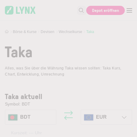
Skip to main content
Depot eröffnen
Suche nach Aktie, Autor...
Börse & Kurse
Devisen
Wechselkurse
Taka
Taka
Alles, was Sie über die Währung Taka wissen sollten: Taka Kurs,
Chart, Entwicklung, Umrechnung
Taka aktuell
Symbol: BDT
BDT
EUR
Kurszeit:
---
Uhr