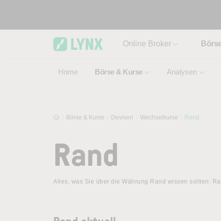
Skip to main content
Online Broker
Börs
Home
Börse & Kurse
Analysen
Börse & Kurse
Devisen
Wechselkurse
Rand
Rand
Alles, was Sie über die Währung Rand wissen sollten: R
Rand aktuell