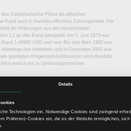
das Südafrikanische Pfund als offizielles
e Rand auch in Namibia offizielles Zahlungsmittel. Der
Vorbild der Währungen aus den benachbarten
tnis 1:1 an den Rand gekoppelt. Am 5. Juni 1973 war
n Rand 1,49992 USD wert war. Bis zum März 1982 war
 allerdings das Verhältnis und im Dezember 2001 war
mals geprägten Krügerrand-Goldmünzen sind ebenfalls
ächlich jedoch nur zu Geldanlagezwecken.
Details
rika durch die Südafrikanische Zentralbank bestimmt.
Cookies
 unterteilt ist, steht auch die Abkürzung „R“. Der Name
and, in der es zahlreiche Goldvorkommen gibt. Der
che Technologien ein. Notwendige Cookies sind zwingend erforde
frikanischer Rand zu Euro in EUR an.
em Präferenz-Cookies ein, die es der Website ermöglichen, sich
n.