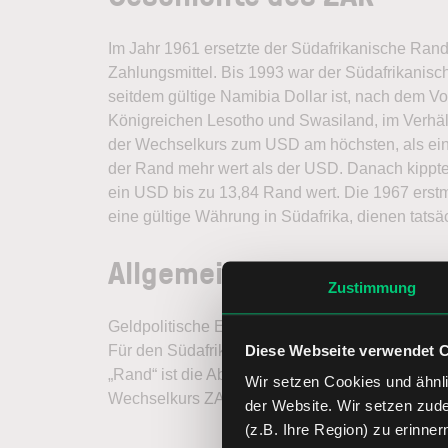
Im Jahr 1961 ersetzte der Südafrikanische Rand 
Zahlungsmittel. Bis 1993 war der Südafrikanisch
seitdem gültige Namibia Dollar ist, nach dem 
Königreichen Lesotho und Swasiland, im Verhäl
der Wechselkurs zum USD am höchsten, als ei
der Rand mehr wert als der USD. Danach kippte
ein USD bis zu 13,84 Rand wert. Die 1967 erst
eine gültige Währung in Südafrika, dienen tats
Allgemeines
Zustimmung
Geldpolitische Entscheidungen werden in Südaf
Diese Webseite verwendet 
Für den Südafrikanischen Rand, der in 100 Cents
„Rand“ ist die Abkürzung der Region Witwatersr
Wir setzen Cookies und ähnli
Wechselkurs ZAR/EUR gibt das Verhältnis Süda
der Website. Wir setzen zud
(z.B. Ihre Region) zu erinner