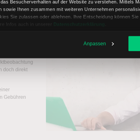
, das Besucherverhalten auf der Website zu verstehen. Mittels 
n sowie Ihnen zusammen mit weiteren Unternehmen personalisier
ies Sie zulassen oder ablehnen. Ihre Entscheidung können Sie 
n und über
re Infos auch in unserer
Datenschutzerklärung
.
Anpassen
arktbeobachtung
 doch direkt
einer
ten Gebühren