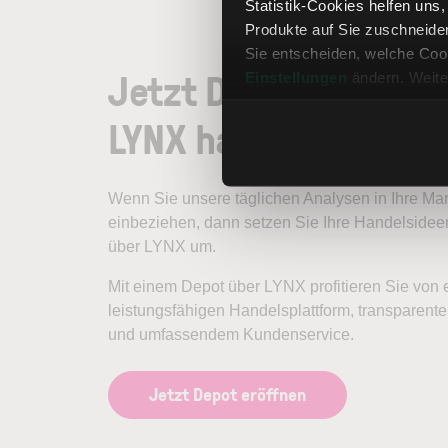
Statistik-Cookies helfen uns
Produkte auf Sie zuschneide
Sie entscheiden, welche Cook
Jetzt Depot eröffne
Einstellungen
ändern. Weite
LYNX handeln
Wenn Sie unsere täglichen Analysen in Ihre M
einbeziehen, dann setzen Sie Ihre Handelsideen
über LYNX um.
Mit einem Depot über LYNX profitieren Sie von 
leistungsfähigen Handelsplattform, transparen
und umfassendem Kundenservice.
Jetzt Depot eröffnen