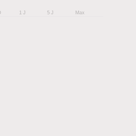
D
1 J
5 J
Max