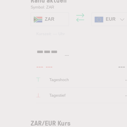
Symbol: ZAR
ZAR
EUR
Kurszeit:
---
Uhr
---
---
---
---
---
Tageshoch
-
Tagestief
-
ZAR/EUR Kurs