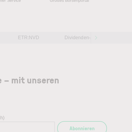
her Service
Großes Börsenportal
ETR:NVD
Dividenden-Aktien weltweit 202
e – mit unseren
ch)
Abonnieren