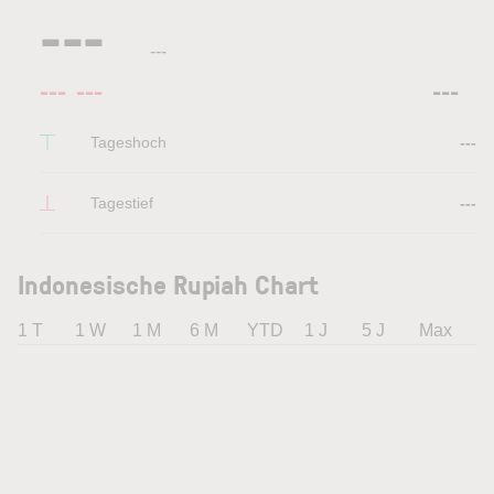
---
---
---
---
---
Tageshoch
---
Tagestief
---
Indonesische Rupiah Chart
1 T
1 W
1 M
6 M
YTD
1 J
5 J
Max