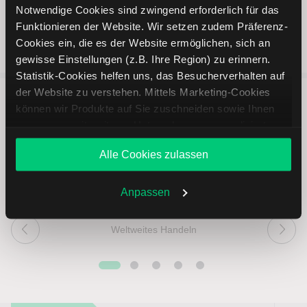
Notwendige Cookies sind zwingend erforderlich für das
Funktionieren der Website. Wir setzen zudem Präferenz-
Cookies ein, die es der Website ermöglichen, sich an
gewisse Einstellungen (z.B. Ihre Region) zu erinnern.
Statistik-Cookies helfen uns, das Besucherverhalten auf
der Website zu verstehen. Mittels Marketing-Cookies
können wir Produkte auf Sie zuschneiden sowie Ihnen
5 entscheidende Vorteile vom
zusammen mit weiteren Unternehmen personalisierte
Online Broker LYNX
Angebote unterbreiten. Sie entscheiden, welche Cookies
Alle Cookies zulassen
Sie zulassen oder ablehnen. Ihre Entscheidung können
Sie jederzeit in den
Cookie-Einstellungen
ändern.
Weitere Infos auch in unserer
Datenschutzerklärung
.
Anpassen
Weltweites Handeln