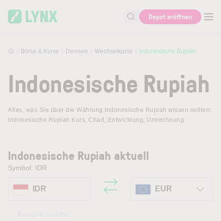
Skip to main content
Depot eröffnen
Suche nach Aktie, Autor...
Börse & Kurse
Devisen
Wechselkurse
Indonesische Rupiah
Indonesische Rupiah
Alles, was Sie über die Währung Indonesische Rupiah wissen sollten:
Indonesische Rupiah Kurs, Chart, Entwicklung, Umrechnung
Indonesische Rupiah aktuell
Symbol: IDR
IDR
EUR
Kurszeit:
---
Uhr