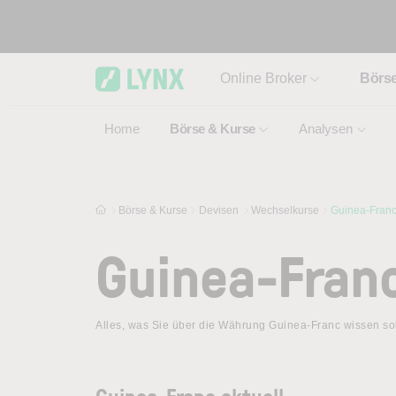
Skip to main content
Online Broker
Börs
Home
Börse & Kurse
Analysen
Börse & Kurse
Devisen
Wechselkurse
Guinea-Fran
Guinea-Fran
Alles, was Sie über die Währung Guinea-Franc wissen so
Guinea-Franc aktuell