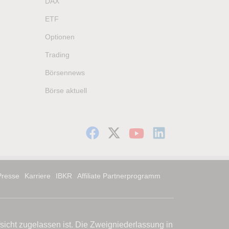
DAX
ETF
Optionen
Trading
Börsennews
Börse aktuell
Presse
Karriere
IBKR
Affiliate Partnerprogramm