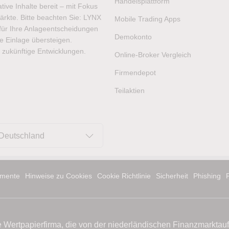
Handelsplattform
ive Inhalte bereit – mit Fokus
ärkte. Bitte beachten Sie: LYNX
Mobile Trading Apps
t für Ihre Anlageentscheidungen
Demokonto
hre Einlage übersteigen.
 zukünftige Entwicklungen.
Online-Broker Vergleich
Firmendepot
Teilaktien
Deutschland
mente
Hinweise zu Cookies
Cookie Richtlinie
Sicherheit
Phishing