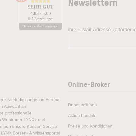
Newslettern
SEHR GUT
4.83
/ 5.00
647 Bewertungen
Hinweis zu den Bewertungen
Ihre E-Mail-Adresse
(erforderli
Online-Broker
rere Niederlassungen in Europa
Depot eröffnen
ten Auswahl an
e professionelle
Aktien handeln
ren Webtrader LYNX+ und
Preise und Konditionen
ommen unsere Kunden Service
as LYNX Börsen- & Wissensportal