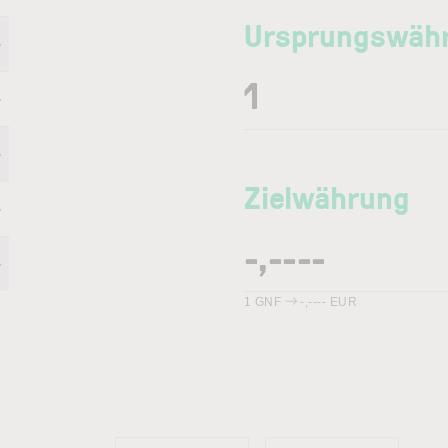
Ursprungswäh
-
-
-
Zielwährung
-
-
1
GNF
-,----
EUR