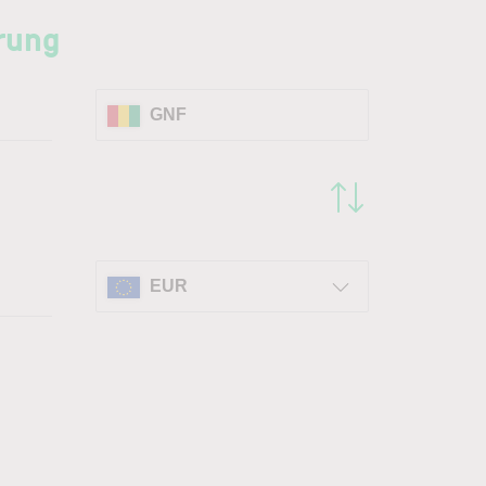
rung
GNF
EUR