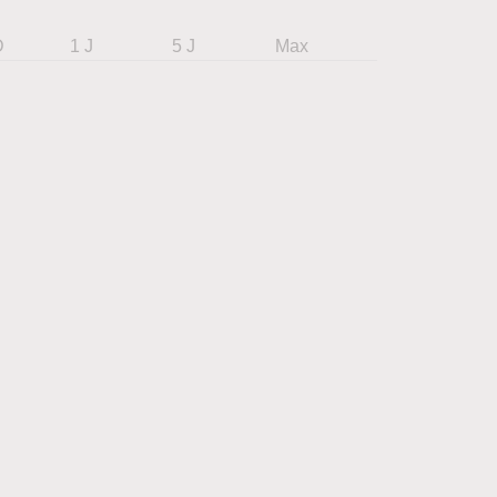
D
1 J
5 J
Max