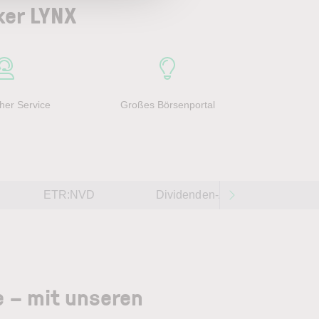
ker LYNX
her Service
Großes Börsenportal
ETR:NVD
Dividenden-Aktien weltweit 202
e – mit unseren