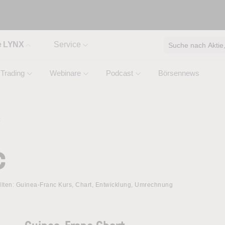
e LYNX
Service
Suche nach Aktie, 
Trading
Webinare
Podcast
Börsennews
c
c
llten: Guinea-Franc Kurs, Chart, Entwicklung, Umrechnung
Guinea-Franc Chart