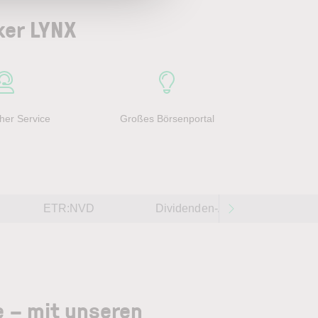
ker LYNX
her Service
Großes Börsenportal
ETR:NVD
Dividenden-Aktien weltweit 202
e – mit unseren