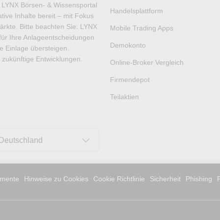
as LYNX Börsen- & Wissensportal
Handelsplattform
ive Inhalte bereit – mit Fokus
ärkte. Bitte beachten Sie: LYNX
Mobile Trading Apps
t für Ihre Anlageentscheidungen
Demokonto
hre Einlage übersteigen.
 zukünftige Entwicklungen.
Online-Broker Vergleich
Firmendepot
Teilaktien
Deutschland
mente
Hinweise zu Cookies
Cookie Richtlinie
Sicherheit
Phishing