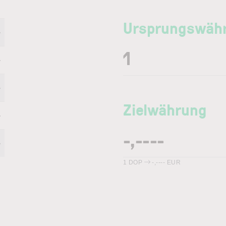
Ursprungswäh
-
-
-
Zielwährung
-
-
1
DOP
-,----
EUR