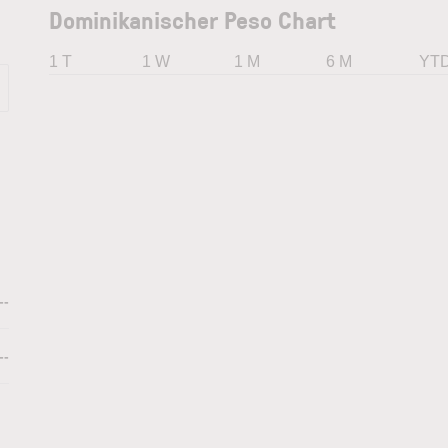
Dominikanischer Peso Chart
1 T
1 W
1 M
6 M
YT
--
--