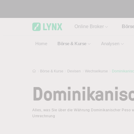
Skip to main content
Online Broker
Börs
Home
Börse & Kurse
Analysen
Börse & Kurse
Devisen
Wechselkurse
Dominikanisc
Dominikanis
Alles, was Sie über die Währung Dominikanischer Peso wi
Umrechnung