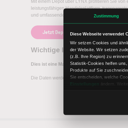
Mit einem Depot über LYNX profitieren Sie von 
leistungsfähigen Handelsplattform, transparen
und umfassendem Kundenservice.
Zustimmung
Jetzt Depot eröffnen
Diese Webseite verwendet 
Wir setzen Cookies und ähnli
der Website. Wir setzen zud
(z.B. Ihre Region) zu erinner
Statistik-Cookies helfen uns
Produkte auf Sie zuschneide
Sie entscheiden, welche Cook
Einstellungen
ändern. Weite