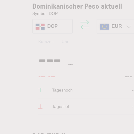
Dominikanischer Peso aktuell
Symbol: DOP
DOP
EUR
Kurszeit:
---
Uhr
---
---
---
---
---
Tageshoch
-
Tagestief
-