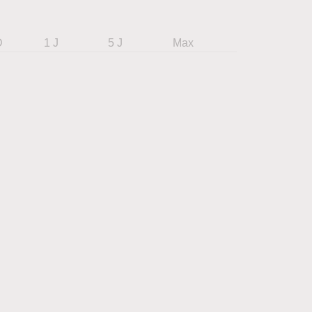
D
1 J
5 J
Max