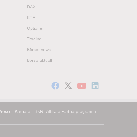
DAX
ETF
Optionen
Trading
Börsennews
Börse aktuell
Presse
Karriere
IBKR
Affiliate Partnerprogramm