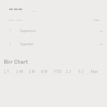
---
---
---
---
---
Tageshoch
---
Tagestief
---
Birr Chart
1 T
1 W
1 M
6 M
YTD
1 J
5 J
Max