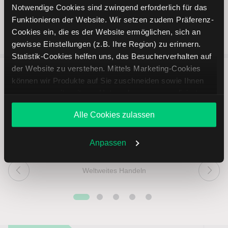
Notwendige Cookies sind zwingend erforderlich für das
Funktionieren der Website. Wir setzen zudem Präferenz-
Cookies ein, die es der Website ermöglichen, sich an
gewisse Einstellungen (z.B. Ihre Region) zu erinnern.
Statistik-Cookies helfen uns, das Besucherverhalten auf
der Website zu verstehen. Mittels Marketing-Cookies
können wir Produkte auf Sie zuschneiden sowie Ihnen
5 entscheidende Vorteile vom
zusammen mit weiteren Unternehmen personalisierte
Online Broker LYNX
Angebote unterbreiten. Sie entscheiden, welche Cookies
Alle Cookies zulassen
Sie zulassen oder ablehnen. Ihre Entscheidung können
Sie jederzeit in den
Cookie-Einstellungen
ändern.
Weitere Infos auch in unserer
Datenschutzerklärung
.
Anpassen
Weltweites Handeln