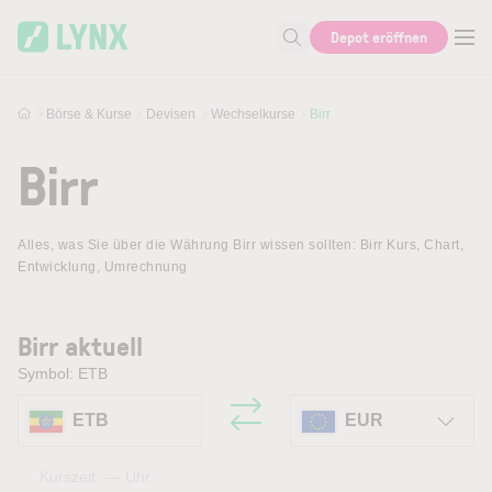
Skip to main content
Depot eröffnen
Suche nach Aktie, Autor...
Börse & Kurse
Devisen
Wechselkurse
Birr
Birr
Alles, was Sie über die Währung Birr wissen sollten: Birr Kurs, Chart,
Entwicklung, Umrechnung
Birr aktuell
Symbol: ETB
ETB
EUR
Kurszeit:
---
Uhr