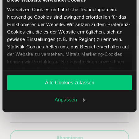
Wir setzen Cookies und ähnliche Technologien ein.
Notwendige Cookies sind zwingend erforderlich für das
Funktionieren der Website. Wir setzen zudem Präferenz-
Beliebt
ETR:PLUN
Aktien im F
Cookies ein, die es der Website ermöglichen, sich an
gewisse Einstellungen (z.B. Ihre Region) zu erinnern.
Statistik-Cookies helfen uns, das Besucherverhalten auf
der Website zu verstehen. Mittels Marketing-Cookies
können wir Produkte auf Sie zuschneiden sowie Ihnen
zusammen mit weiteren Unternehmen personalisierte
Immer up to date – mit unseren
Angebote unterbreiten. Sie entscheiden, welche Cookies
Newslettern
Alle Cookies zulassen
Sie zulassen oder ablehnen. Ihre Entscheidung können
Sie jederzeit in den
Cookie-Einstellungen
ändern.
Weitere Infos auch in unserer
Datenschutzerklärung
.
Anpassen
Ihre E-Mail-Adresse
(erforderlich)
Abonnieren