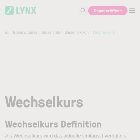
Skip to main content
Depot eröffnen
Suche nach Aktie, Autor...
Börse & Kurse
Börseninfo
Börsenlexikon
Wechselkurs
Wechselkurs
Wechselkurs Definition
Als
Wechselkurs
wird das aktuelle Umtauschverhältnis