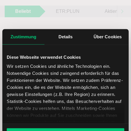
Beliebt
ETR:PLUN
Aktien im F
Zustimmung
Details
Über Cookies
Immer up to date – mit unseren
Diese Webseite verwendet Cookies
Newslettern
Wir setzen Cookies und ähnliche Technologien ein.
Notwendige Cookies sind zwingend erforderlich für das
Funktionieren der Website. Wir setzen zudem Präferenz-
Ihre E-Mail-Adresse
(erforderlich)
Cookies ein, die es der Website ermöglichen, sich an
gewisse Einstellungen (z.B. Ihre Region) zu erinnern.
Statistik-Cookies helfen uns, das Besucherverhalten auf
der Website zu verstehen. Mittels Marketing-Cookies
Abonnieren
können wir Produkte auf Sie zuschneiden sowie Ihnen
zusammen mit weiteren Unternehmen personalisierte
Angebote unterbreiten. Sie entscheiden, welche Cookies