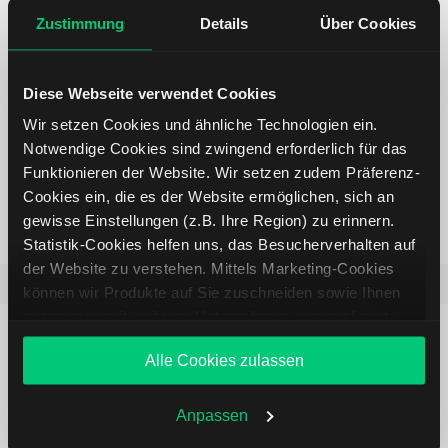
5 entscheidende Vorteile vom
Online Broker LYNX
Zustimmung
Details
Über Cookies
Diese Webseite verwendet Cookies
Wir setzen Cookies und ähnliche Technologien ein.
Notwendige Cookies sind zwingend erforderlich für das
Weltweites Handeln
Funktionieren der Website. Wir setzen zudem Präferenz-
Cookies ein, die es der Website ermöglichen, sich an
gewisse Einstellungen (z.B. Ihre Region) zu erinnern.
Statistik-Cookies helfen uns, das Besucherverhalten auf
der Website zu verstehen. Mittels Marketing-Cookies
Beliebt
ETR:PLUN
Aktien im F
können wir Produkte auf Sie zuschneiden sowie Ihnen
zusammen mit weiteren Unternehmen personalisierte
Angebote unterbreiten. Sie entscheiden, welche Cookies
Alle Cookies zulassen
Sie zulassen oder ablehnen. Ihre Entscheidung können
Sie jederzeit in den
Cookie-Einstellungen
ändern.
Weitere Infos auch in unserer
Datenschutzerklärung
.
Immer up to date – mit unseren
Anpassen