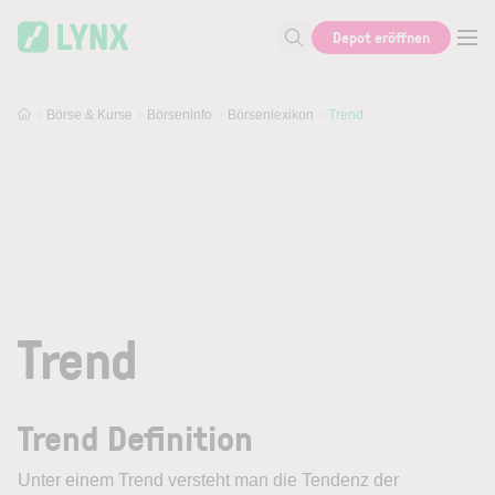
Skip to main content
Depot eröffnen
Suche nach Aktie, Autor...
Börse & Kurse
Börseninfo
Börsenlexikon
Trend
Trend
Trend Definition
Unter einem
Trend
versteht man die Tendenz der