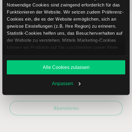
Notwendige Cookies sind zwingend erforderlich für das
Beliebt
ETR:PLUN
Aktien im F
Funktionieren der Website. Wir setzen zudem Präferenz-
Cookies ein, die es der Website ermöglichen, sich an
gewisse Einstellungen (z.B. Ihre Region) zu erinnern.
Statistik-Cookies helfen uns, das Besucherverhalten auf
der Website zu verstehen. Mittels Marketing-Cookies
Immer up to date – mit unseren
können wir Produkte auf Sie zuschneiden sowie Ihnen
Newslettern
zusammen mit weiteren Unternehmen personalisierte
Angebote unterbreiten. Sie entscheiden, welche Cookies
Alle Cookies zulassen
Sie zulassen oder ablehnen. Ihre Entscheidung können
Sie jederzeit in den
Cookie-Einstellungen
ändern.
Ihre E-Mail-Adresse
(erforderlich)
Weitere Infos auch in unserer
Datenschutzerklärung
.
Anpassen
Abonnieren