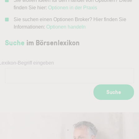
Sie wollen Ideen für den Handel von Optionen? Diese
finden Sie hier:
Optionen in der Praxis
Sie suchen einen Optionen Broker? Hier finden Sie
Informationen:
Optionen handeln
Suche
im Börsenlexikon
Lexikon-Begriff eingeben
Suche