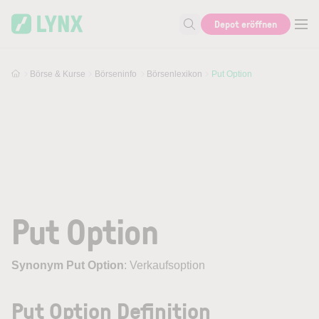
Skip to main content
Depot eröffnen
Suche nach Aktie, Autor...
Börse & Kurse
Börseninfo
Börsenlexikon
Put Option
Put Option
Synonym Put Option
: Verkaufsoption
Put Option Definition