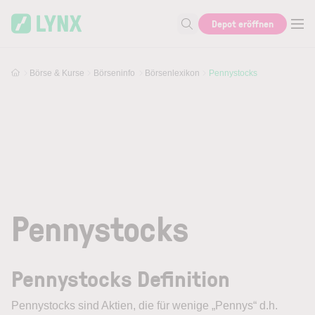
Skip to main content
Depot eröffnen
Suche nach Aktie, Autor...
Börse & Kurse
Börseninfo
Börsenlexikon
Pennystocks
Pennystocks
Pennystocks Definition
Pennystocks
sind Aktien, die für wenige „Pennys“ d.h.