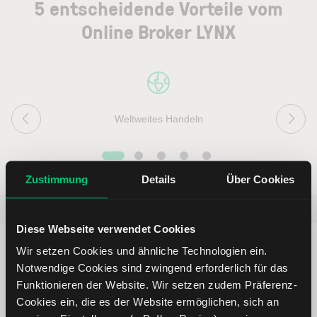
5 entscheidende Vorteile vom
Online Broker LYNX
Weltweites Handeln
Zustimmung
Details
Über Cookies
Beliebt
ETR:PLUN
Aktien im F
Diese Webseite verwendet Cookies
Wir setzen Cookies und ähnliche Technologien ein.
Notwendige Cookies sind zwingend erforderlich für das
Funktionieren der Website. Wir setzen zudem Präferenz-
Immer up to date – mit unseren
Cookies ein, die es der Website ermöglichen, sich an