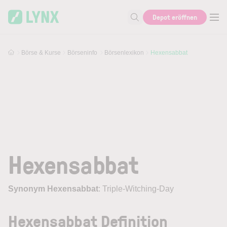
Skip to main content
Depot eröffnen
Suche nach Aktie, Autor...
Börse & Kurse
Börseninfo
Börsenlexikon
Hexensabbat
Hexensabbat
Synonym Hexensabbat
: Triple-Witching-Day
Hexensabbat Definition