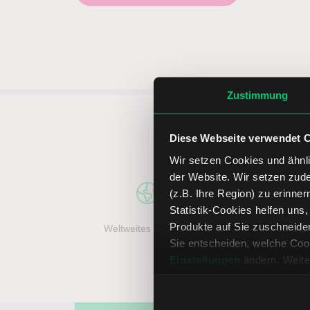
Zustimmung
5 entsc
Diese Webseite verwendet 
Wir setzen Cookies und ähnli
der Website. Wir setzen zud
(z.B. Ihre Region) zu erinner
Statistik-Cookies helfen uns
Produkte auf Sie zuschneide
Weltweites Handeln
Top Handel
Sie entscheiden, welche Cook
Einstellungen
ändern. Weite