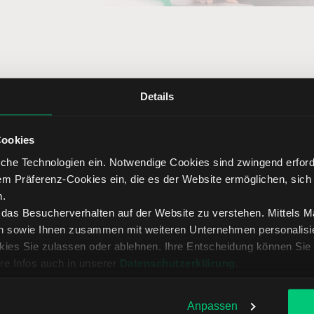
Details
heidende Vorteile vom Online Bro
Cookies
che Technologien ein. Notwendige Cookies sind zwingend erforde
em Präferenz-Cookies ein, die es der Website ermöglichen, sich
n.
, das Besucherverhalten auf der Website zu verstehen. Mittels 
n sowie Ihnen zusammen mit weiteren Unternehmen personalisier
splattform
Transparente Gebühren
Persönlic
ies Sie zulassen oder ablehnen. Ihre Entscheidung können Sie 
re Infos auch in unserer
Datenschutzerklärung
.
Anpassen