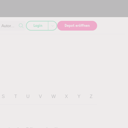
Login
Depot eröffnen
Autor...
S
T
U
V
W
X
Y
Z