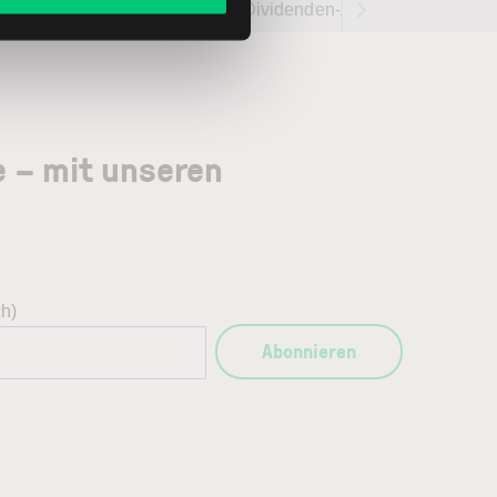
ETR:NVD
Dividenden-Aktien weltweit 202
e – mit unseren
ch)
Abonnieren