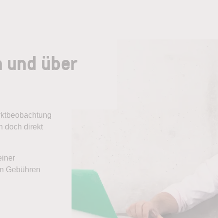
n und über
arktbeobachtung
 doch direkt
einer
ten Gebühren