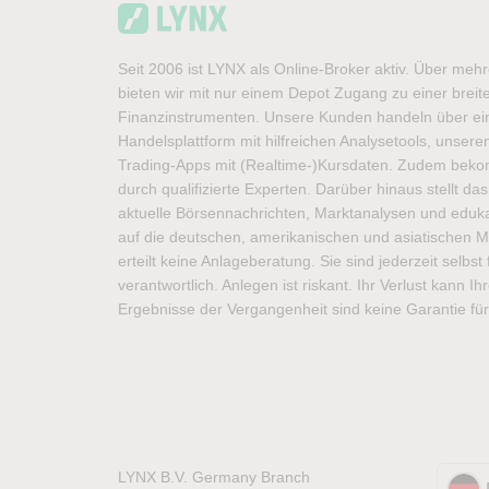
Seit 2006 ist LYNX als Online-Broker aktiv. Über meh
bieten wir mit nur einem Depot Zugang zu einer brei
Finanzinstrumenten. Unsere Kunden handeln über ein
Handelsplattform mit hilfreichen Analysetools, unse
Trading-Apps mit (Realtime-)Kursdaten. Zudem bek
durch qualifizierte Experten. Darüber hinaus stellt d
aktuelle Börsennachrichten, Marktanalysen und edukat
auf die deutschen, amerikanischen und asiatischen M
erteilt keine Anlageberatung. Sie sind jederzeit selbs
verantwortlich. Anlegen ist riskant. Ihr Verlust kann I
Ergebnisse der Vergangenheit sind keine Garantie für
LYNX B.V. Germany Branch