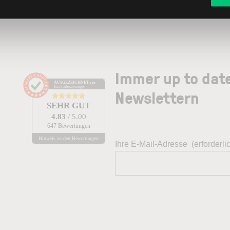
Aktien im Fokus 2026
Top 10 gehandelte Aktien
Immer up to dat
AUSGEZEICHNET
.org
Kundenbewertungen
Newslettern
SEHR GUT
4.83
/ 5.00
647 Bewertungen
Hinweis zu den Bewertungen
Ihre E-Mail-Adresse
(erforderli