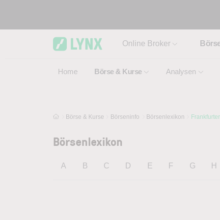
Skip to main content
Online Broker
Börs
Home
Börse & Kurse
Analysen
Börse & Kurse
Börseninfo
Börsenlexikon
Frankfurte
Börsenlexikon
A
B
C
D
E
F
G
H