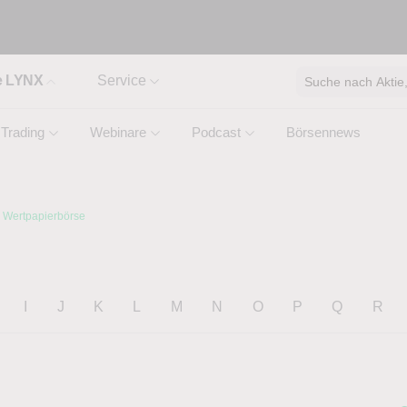
e LYNX
Service
Suche nach Aktie, 
Trading
Webinare
Podcast
Börsennews
r Wertpapierbörse
I
J
K
L
M
N
O
P
Q
R