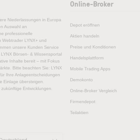
Online-Broker
rere Niederlassungen in Europa
Depot eröffnen
ten Auswahl an
e professionelle
Aktien handeln
ren Webtrader LYNX+ und
Preise und Konditionen
ommen unsere Kunden Service
as LYNX Börsen- & Wissensportal
Handelsplattform
ive Inhalte bereit – mit Fokus
ärkte. Bitte beachten Sie: LYNX
Mobile Trading Apps
t für Ihre Anlageentscheidungen
Demokonto
hre Einlage übersteigen.
 zukünftige Entwicklungen.
Online-Broker Vergleich
Firmendepot
Teilaktien