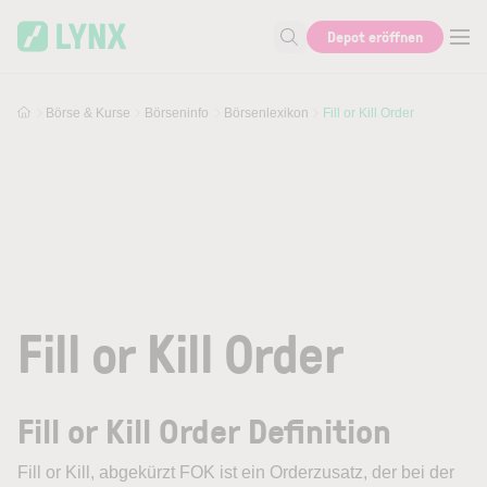
Skip to main content
Depot eröffnen
Suche nach Aktie, Autor...
Börse & Kurse
Börseninfo
Börsenlexikon
Fill or Kill Order
Fill or Kill Order
Fill or Kill Order Definition
Fill or Kill
, abgekürzt FOK ist ein Orderzusatz, der bei der