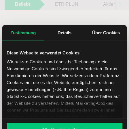
Beliebt
ETR:PLUN
Aktien im F
Zustimmung
Details
Über Cookies
Immer up to date – mit unseren
Newslettern
Diese Webseite verwendet Cookies
Wir setzen Cookies und ähnliche Technologien ein.
Notwendige Cookies sind zwingend erforderlich für das
Ihre E-Mail-Adresse
(erforderlich)
Funktionieren der Website. Wir setzen zudem Präferenz-
Cookies ein, die es der Website ermöglichen, sich an
gewisse Einstellungen (z.B. Ihre Region) zu erinnern.
Statistik-Cookies helfen uns, das Besucherverhalten auf
der Website zu verstehen. Mittels Marketing-Cookies
Abonnieren
können wir Produkte auf Sie zuschneiden sowie Ihnen
zusammen mit weiteren Unternehmen personalisierte
Angebote unterbreiten. Sie entscheiden, welche Cookies