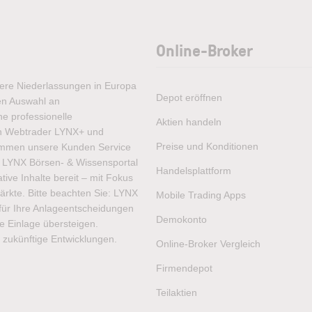
Online-Broker
rere Niederlassungen in Europa
Depot eröffnen
ten Auswahl an
e professionelle
Aktien handeln
ren Webtrader LYNX+ und
Preise und Konditionen
ommen unsere Kunden Service
as LYNX Börsen- & Wissensportal
Handelsplattform
ive Inhalte bereit – mit Fokus
ärkte. Bitte beachten Sie: LYNX
Mobile Trading Apps
t für Ihre Anlageentscheidungen
Demokonto
hre Einlage übersteigen.
 zukünftige Entwicklungen.
Online-Broker Vergleich
Firmendepot
Teilaktien