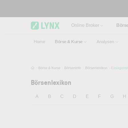
Skip to main content
Online Broker
Börs
Home
Börse & Kurse
Analysen
Börse & Kurse
Börseninfo
Börsenlexikon
Einlagens
Börsenlexikon
A
B
C
D
E
F
G
H