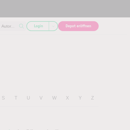
Login
Depot eröffnen
Autor...
S
T
U
V
W
X
Y
Z