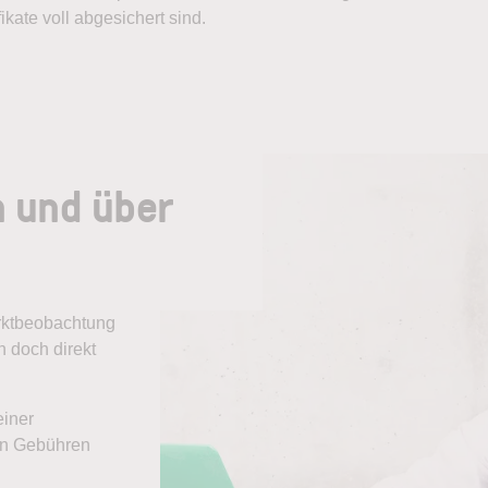
kate voll abgesichert sind.
n und über
arktbeobachtung
 doch direkt
einer
ten Gebühren