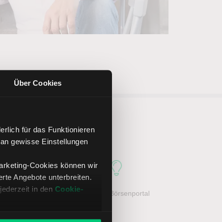
Über Cookies
ker LYNX
rlich für das Funktionieren
 an gewisse Einstellungen
Marketing-Cookies können wir
te Angebote unterbreiten.
jederzeit in den
Cookie-
her Service
Großes Börsenportal