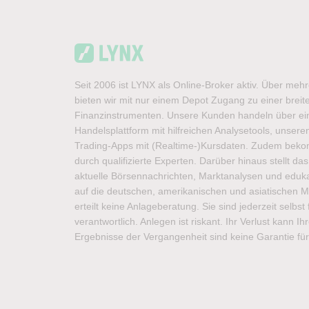
Seit 2006 ist LYNX als Online-Broker aktiv. Über meh
bieten wir mit nur einem Depot Zugang zu einer brei
Finanzinstrumenten. Unsere Kunden handeln über ein
Handelsplattform mit hilfreichen Analysetools, unse
Trading-Apps mit (Realtime-)Kursdaten. Zudem bek
durch qualifizierte Experten. Darüber hinaus stellt d
aktuelle Börsennachrichten, Marktanalysen und edukat
auf die deutschen, amerikanischen und asiatischen M
erteilt keine Anlageberatung. Sie sind jederzeit selbs
verantwortlich. Anlegen ist riskant. Ihr Verlust kann I
Ergebnisse der Vergangenheit sind keine Garantie für