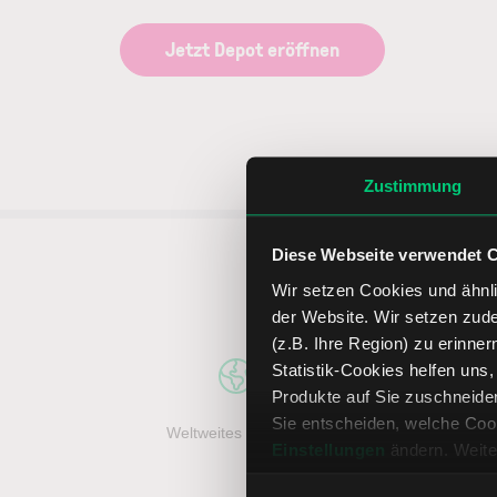
Jetzt Depot eröffnen
Zustimmung
Diese Webseite verwendet 
5 entsc
Wir setzen Cookies und ähnli
der Website. Wir setzen zud
(z.B. Ihre Region) zu erinner
Statistik-Cookies helfen uns
Produkte auf Sie zuschneide
Sie entscheiden, welche Cook
Weltweites Handeln
Top Handel
Einstellungen
ändern. Weite