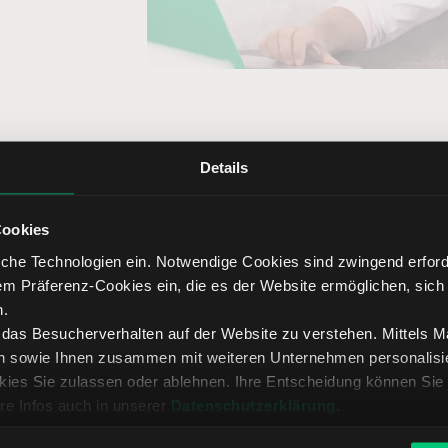
Details
Cookies
heidende Vorteile vom Online Bro
che Technologien ein. Notwendige Cookies sind zwingend erforde
em Präferenz-Cookies ein, die es der Website ermöglichen, sich
n.
, das Besucherverhalten auf der Website zu verstehen. Mittels 
n sowie Ihnen zusammen mit weiteren Unternehmen personalisier
ies Sie zulassen oder ablehnen. Ihre Entscheidung können Sie 
splattform
Transparente Gebühren
Persönlic
re Infos auch in unserer
Datenschutzerklärung
.