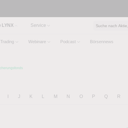
e LYNX
Service
Suche nach Aktie, 
Trading
Webinare
Podcast
Börsennews
icherungsfonds
I
J
K
L
M
N
O
P
Q
R