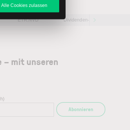
Alle Cookies zulassen
ETR:NVD
Dividenden-Aktien weltweit 202
e – mit unseren
ch)
Abonnieren