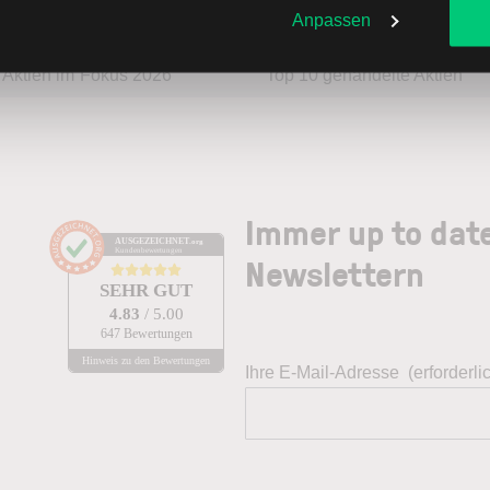
Anpassen
Aktien im Fokus 2026
Top 10 gehandelte Aktien
Immer up to dat
AUSGEZEICHNET
.org
Kundenbewertungen
Newslettern
SEHR GUT
4.83
/ 5.00
647 Bewertungen
Hinweis zu den Bewertungen
Ihre E-Mail-Adresse
(erforderli