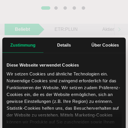
Beliebt
ETR:PLUN
Aktien im F
Zustimmung
Details
Über Cookies
Diese Webseite verwendet Cookies
Immer up to date – mit unseren
Wir setzen Cookies und ähnliche Technologien ein.
Newslettern
Notwendige Cookies sind zwingend erforderlich für das
Funktionieren der Website. Wir setzen zudem Präferenz-
Cookies ein, die es der Website ermöglichen, sich an
Ihre E-Mail-Adresse
(erforderlich)
gewisse Einstellungen (z.B. Ihre Region) zu erinnern.
Statistik-Cookies helfen uns, das Besucherverhalten auf
der Website zu verstehen. Mittels Marketing-Cookies
können wir Produkte auf Sie zuschneiden sowie Ihnen