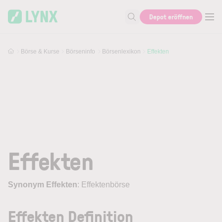
Skip to main content
Depot eröffnen
Suche nach Aktie, Autor...
Börse & Kurse
Börseninfo
Börsenlexikon
Effekten
Effekten
Synonym Effekten
: Effektenbörse
Effekten Definition