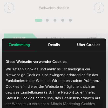
Weltweites Handeln
Beliebt
ETR:PLUN
Aktien im F
Zustimmung
Details
Über Cookies
Diese Webseite verwendet Cookies
Wir setzen Cookies und ähnliche Technologien ein.
Immer up to date – mit unseren
Notwendige Cookies sind zwingend erforderlich für das
Newslettern
Funktionieren der Website. Wir setzen zudem Präferenz-
Cookies ein, die es der Website ermöglichen, sich an
gewisse Einstellungen (z.B. Ihre Region) zu erinnern.
Ihre E-Mail-Adresse
(erforderlich)
Statistik-Cookies helfen uns, das Besucherverhalten auf
der Website zu verstehen. Mittels Marketing-Cookies