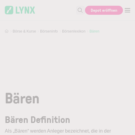
Skip to main content
Depot eröffnen
Suche nach Aktie, Autor...
Börse & Kurse
Börseninfo
Börsenlexikon
Bären
Bären
Bären Definition
Als „
Bären
“ werden Anleger bezeichnet, die in der