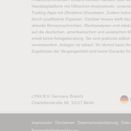
Handelsplattform mit hilfreichen Analysetools, unse
Trading-Apps mit (Realtime-)Kursdaten. Zudem bek
durch qualifizierte Experten. Darüber hinaus stellt d
aktuelle Börsennachrichten, Marktanalysen und edukat
auf die deutschen, amerikanischen und asiatischen M
erteilt keine Anlageberatung. Sie sind jederzeit selbs
verantwortlich. Anlegen ist riskant. Ihr Verlust kann I
Ergebnisse der Vergangenheit sind keine Garantie für
LYNX B.V. Germany Branch
Charlottenstraße 68, 10117 Berlin
Impressum
Disclaimer
Datenschutzerklärung
Doku
Barrierefreiheitserklärung