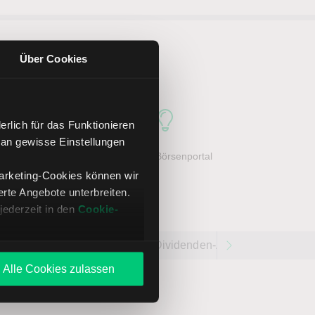
ker LYNX
Über Cookies
rlich für das Funktionieren
 an gewisse Einstellungen
her Service
Großes Börsenportal
Marketing-Cookies können wir
te Angebote unterbreiten.
jederzeit in den
Cookie-
ETR:NVD
Dividenden-Aktien weltweit 202
Alle Cookies zulassen