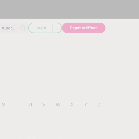
Login
Depot eröffnen
Autor...
S
T
U
V
W
X
Y
Z