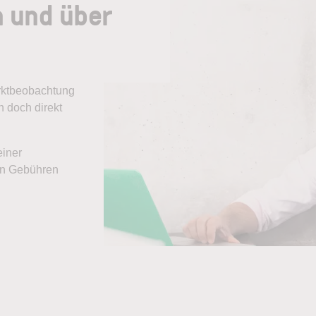
n und über
arktbeobachtung
 doch direkt
einer
ten Gebühren