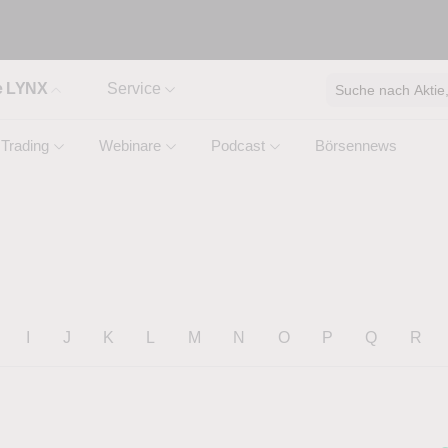
e LYNX
Service
Suche nach Aktie, 
Trading
Webinare
Podcast
Börsennews
I
J
K
L
M
N
O
P
Q
R