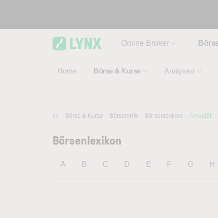
Skip to main content
Online Broker
Börs
Home
Börse & Kurse
Analysen
Börse & Kurse
Börseninfo
Börsenlexikon
Annuität
Börsenlexikon
A
B
C
D
E
F
G
H