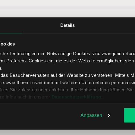
heidende Vorteile vom Online Bro
Details
Cookies
che Technologien ein. Notwendige Cookies sind zwingend erforde
em Präferenz-Cookies ein, die es der Website ermöglichen, sich
splattform
Transparente Gebühren
Persönlic
n.
, das Besucherverhalten auf der Website zu verstehen. Mittels 
n sowie Ihnen zusammen mit weiteren Unternehmen personalisier
ies Sie zulassen oder ablehnen. Ihre Entscheidung können Sie 
re Infos auch in unserer
Datenschutzerklärung
.
Aktien im Fokus 2026
Top 10 gehandelte Aktien
Anpassen