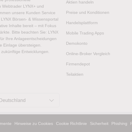
Aktien handeln
ren Webtrader LYNX+ und
Preise und Konditionen
ommen unsere Kunden Service
as LYNX Börsen- & Wissensportal
Handelsplattform
ive Inhalte bereit – mit Fokus
ärkte. Bitte beachten Sie: LYNX
Mobile Trading Apps
t für Ihre Anlageentscheidungen
Demokonto
hre Einlage übersteigen.
 zukünftige Entwicklungen.
Online-Broker Vergleich
Firmendepot
Teilaktien
Deutschland
mente
Hinweise zu Cookies
Cookie Richtlinie
Sicherheit
Phishing