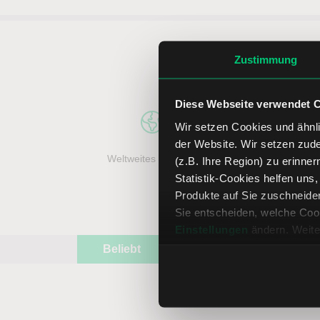
5 entsc
Zustimmung
Diese Webseite verwendet 
Wir setzen Cookies und ähnli
der Website. Wir setzen zud
Weltweites Handeln
Top Handel
(z.B. Ihre Region) zu erinner
Statistik-Cookies helfen uns
Produkte auf Sie zuschneide
Sie entscheiden, welche Cook
Einstellungen
ändern. Weite
Beliebt
ETR:PLUN