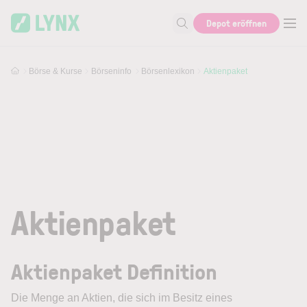
Skip to main content
Depot eröffnen
Suche nach Aktie, Autor...
Börse & Kurse
Börseninfo
Börsenlexikon
Aktienpaket
Aktienpaket
Aktienpaket Definition
Die Menge an Aktien, die sich im Besitz eines