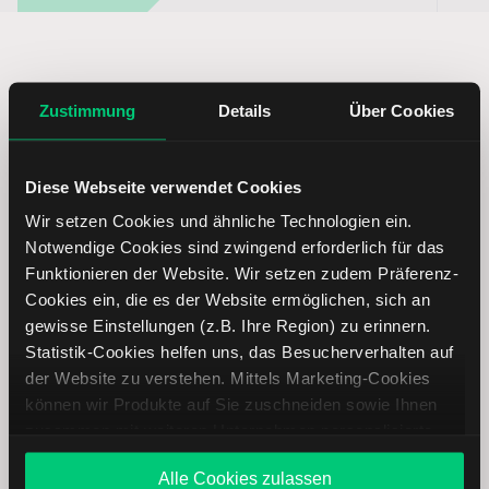
Zustimmung
Details
Über Cookies
Immer up to date – mit unseren
Newslettern
Diese Webseite verwendet Cookies
Wir setzen Cookies und ähnliche Technologien ein.
Notwendige Cookies sind zwingend erforderlich für das
Ihre E-Mail-Adresse
(erforderlich)
Funktionieren der Website. Wir setzen zudem Präferenz-
Cookies ein, die es der Website ermöglichen, sich an
gewisse Einstellungen (z.B. Ihre Region) zu erinnern.
Statistik-Cookies helfen uns, das Besucherverhalten auf
Abonnieren
der Website zu verstehen. Mittels Marketing-Cookies
können wir Produkte auf Sie zuschneiden sowie Ihnen
zusammen mit weiteren Unternehmen personalisierte
Angebote unterbreiten. Sie entscheiden, welche Cookies
Treten Sie mit uns in Kontakt
Alle Cookies zulassen
Sie zulassen oder ablehnen. Ihre Entscheidung können