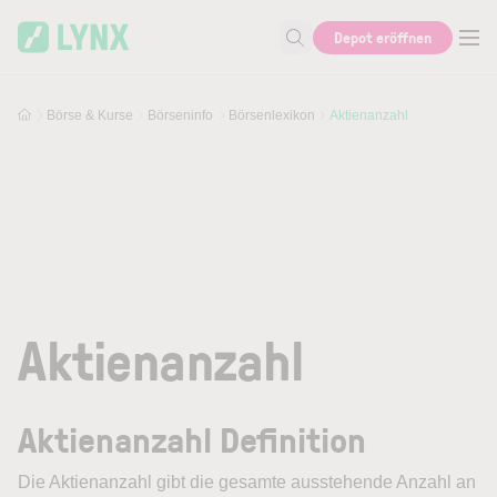
Skip to main content
Depot eröffnen
Suche nach Aktie, Autor...
Börse & Kurse
Börseninfo
Börsenlexikon
Aktienanzahl
Aktienanzahl
Aktienanzahl Definition
Die
Aktienanzahl
gibt die gesamte ausstehende Anzahl an