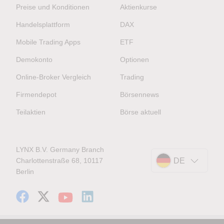
Preise und Konditionen
Aktienkurse
Handelsplattform
DAX
Mobile Trading Apps
ETF
Demokonto
Optionen
Online-Broker Vergleich
Trading
Firmendepot
Börsennews
Teilaktien
Börse aktuell
LYNX B.V. Germany Branch
Charlottenstraße 68, 10117
DE
Berlin