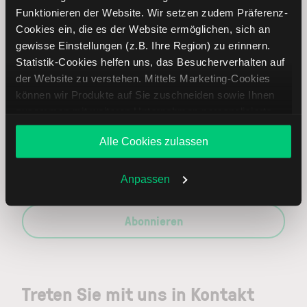
Funktionieren der Website. Wir setzen zudem Präferenz-
Cookies ein, die es der Website ermöglichen, sich an
gewisse Einstellungen (z.B. Ihre Region) zu erinnern.
Statistik-Cookies helfen uns, das Besucherverhalten auf
Immer up to date – mit unseren
der Website zu verstehen. Mittels Marketing-Cookies
Newslettern
können wir Produkte auf Sie zuschneiden sowie Ihnen
zusammen mit weiteren Unternehmen personalisierte
Angebote unterbreiten. Sie entscheiden, welche Cookies
Alle Cookies zulassen
Sie zulassen oder ablehnen. Ihre Entscheidung können
Ihre E-Mail-Adresse
(erforderlich)
Sie jederzeit in den
Cookie-Einstellungen
ändern.
Weitere Infos auch in unserer
Datenschutzerklärung
.
Anpassen
Abonnieren
Treten Sie mit uns in Kontakt