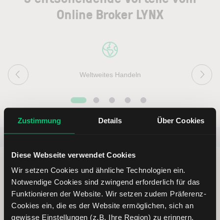
Online Broker LYNX
Weltweites Handeln
Zustimmung
Details
Über Cookies
Beliebt
ETR:PLUN
Aktien im F
Diese Webseite verwendet Cookies
Wir setzen Cookies und ähnliche Technologien ein.
Notwendige Cookies sind zwingend erforderlich für das
Funktionieren der Website. Wir setzen zudem Präferenz-
Immer up to date – mit unseren
Cookies ein, die es der Website ermöglichen, sich an
gewisse Einstellungen (z.B. Ihre Region) zu erinnern.