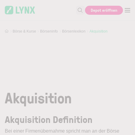
Skip to main content
Depot eröffnen
Suche nach Aktie, Autor...
Börse & Kurse
Börseninfo
Börsenlexikon
Akquisition
Akquisition
Akquisition Definition
Bei einer Firmenübernahme spricht man an der Börse