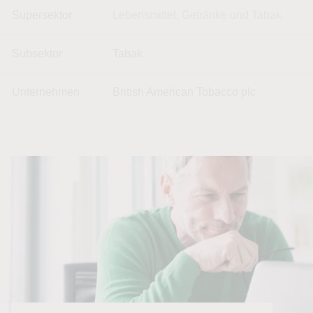
Supersektor
Lebensmittel, Getränke und Tabak
Subsektor
Tabak
Unternehmen
British American Tobacco plc