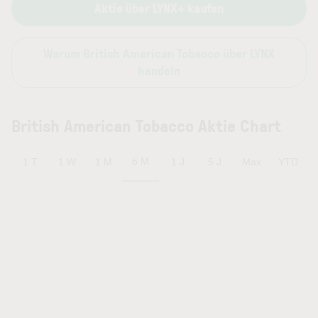
Aktie über LYNX+ kaufen
Warum British American Tobacco über LYNX
handeln
British American Tobacco Aktie Chart
6 M
1 T
1 W
1 M
1 J
5 J
Max
YTD