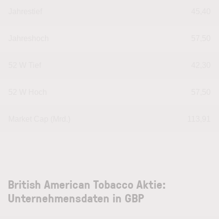
Jahrestief
45,40
Jahreshoch
57,50
52 W Tief
42,30
52 W Hoch
57,50
Market Cap (Mrd.)
113,91
British American Tobacco Aktie:
Unternehmensdaten in GBP