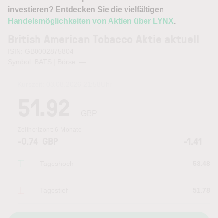
investieren? Entdecken Sie die vielfältigen
Handelsmöglichkeiten von Aktien über LYNX
.
British American Tobacco Aktie aktuell
ISIN: GB0002875804
Symbol: BATS | Börse:
—
Kurszeit:
03.08.2026 21:58
Uhr
51.92
GBP
Zeithorizont:
6 Monate
-0.74
GBP
-1.41
Tageshoch
53.48
Tagestief
51.78