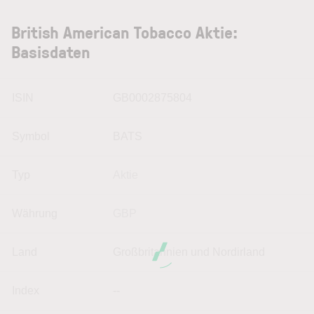
British American Tobacco Aktie:
Basisdaten
ISIN
GB0002875804
Symbol
BATS
Typ
Aktie
Währung
GBP
Land
Großbritannien und Nordirland
Index
--