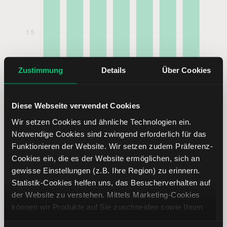
Zustimmung
Details
Über Cookies
Diese Webseite verwendet Cookies
Wir setzen Cookies und ähnliche Technologien ein.
Notwendige Cookies sind zwingend erforderlich für das
Funktionieren der Website. Wir setzen zudem Präferenz-
Cookies ein, die es der Website ermöglichen, sich an
gewisse Einstellungen (z.B. Ihre Region) zu erinnern.
British American Tobacco Aktie
Statistik-Cookies helfen uns, das Besucherverhalten auf
analysieren
der Website zu verstehen. Mittels Marketing-Cookies
können wir Produkte auf Sie zuschneiden sowie Ihnen
Lernen Sie mit LYNX, wie Sie den Kursverlauf der British
zusammen mit weiteren Unternehmen personalisierte