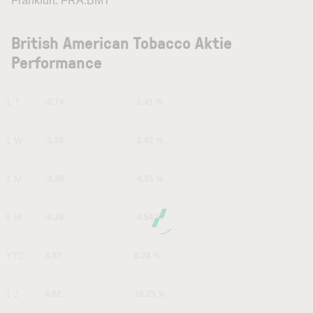
Frankfurt: FRA:BMT
British American Tobacco Aktie
Performance
1 T
-0.74
-1.41 %
1 W
-1.56
-2.92 %
1 M
-2.36
-4.35 %
6 M
-0.28
-0.54 %
YTD
3.97
8.28 %
1 J
4.82
10.23 %