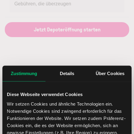
Gebühren, die überzeugen
Jetzt Depoteröffnung starten
Unsere Produkte
Zustimmung
Details
Über Cookies
Der Online Broker mit allen
Diese Webseite verwendet Cookies
wichtigen Produkten und
Wir setzen Cookies und ähnliche Technologien ein.
Notwendige Cookies sind zwingend erforderlich für das
Handelsklassen
Funktionieren der Website. Wir setzen zudem Präferenz-
Cookies ein, die es der Website ermöglichen, sich an
Mit einem Depotkonto über LYNX ist der Wertpapierhandel
gewisse Einstellungen (z.B. Ihre Region) zu erinnern.