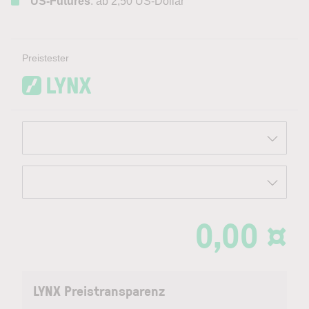
US-Futures
: ab 2,50 US-Dollar
Preistester
0,00 ¤
LYNX Preistransparenz