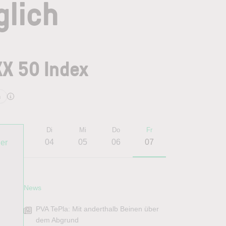
glich
XX 50 Index
n
Mo
Di
Mi
Do
Fr
03
04
05
06
07
er
News
PVA TePla: Mit anderthalb Beinen über
dem Abgrund