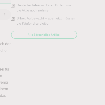
Deutsche Telekom: Eine Hürde muss
die Aktie noch nehmen
Silber: Aufgewacht – aber jetzt müssten
die Käufer dranbleiben
Alle Börsenblick Artikel
ich der
Schein
ei für
en
wenig
einem
 das