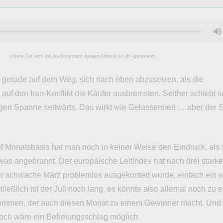
Hören Sie sich die Audioversion dieses Artikels an (KI-generiert).
 gerade auf dem Weg, sich nach oben abzusetzen, als die
uf den Iran-Konflikt die Käufer ausbremsten. Seither schiebt s
engen Spanne seitwärts. Das wirkt wie Gelassenheit … aber der 
auf Monatsbasis hat man noch in keiner Weise den Eindruck, als s
twas angebrannt. Der europäische Leitindex hat nach drei stark
r schwache März problemlos ausgekontert wurde, einfach ein 
ließlich ist der Juli noch lang, es könnte also allemal noch zu 
ommen, der auch diesen Monat zu einem Gewinner macht. Und
Noch wäre ein Befreiungsschlag möglich.