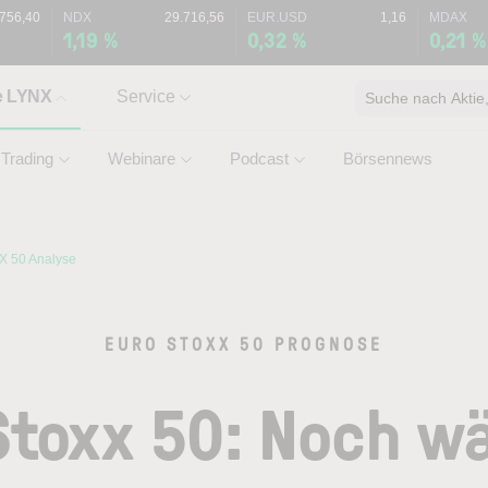
.756,40
NDX
29.716,56
EUR.USD
1,16
MDAX
1,19 %
0,32 %
0,21 %
e LYNX
Service
Suche nach Aktie, 
Trading
Webinare
Podcast
Börsennews
 50 Analyse
EURO STOXX 50 PROGNOSE
Stoxx 50: Noch wä