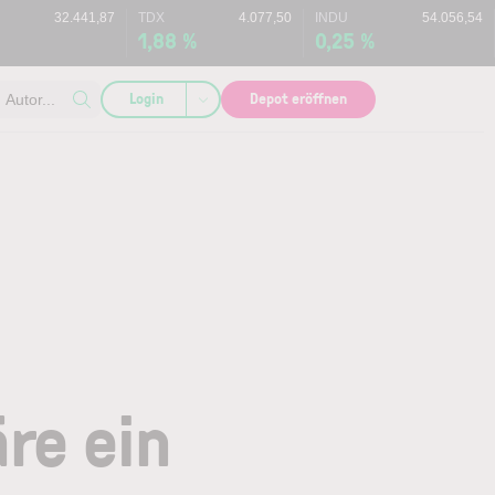
32.441,87
TDX
4.077,50
INDU
54.056,54
1,88 %
0,25 %
Login
Depot eröffnen
Autor...
re ein