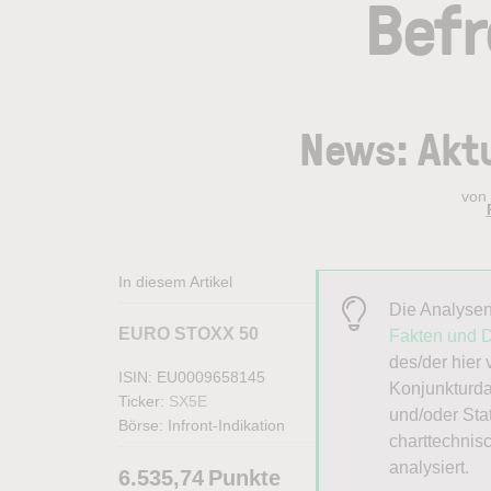
Befr
News: Aktu
von
In diesem Artikel
Die Analysen
EURO STOXX 50
Fakten und 
des/der hier
ISIN: EU0009658145
Konjunkturda
Ticker:
SX5E
und/oder Sta
Börse:
Infront-Indikation
charttechnis
analysiert.
6.535,74
Punkte