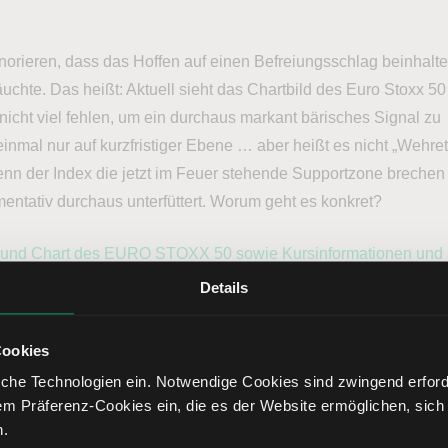
gnorieren, dass das Hoffen auf einen Befreiungsschlag beinhalte
chte. Das heißt: Aktuell sieht das Chartbild des Euro Stoxx 50
 nicht viel fehlen, um ein durchaus markant bärisches Signal zu
einmal nur auf kurzfristiger Ebene … aber heißt es nicht „Wehre
n der Index die jetzt im Feuer stehende Supportzone brechen
entativ durchaus unterfüttert. Worum geht es konkret?
s und Chart des EURO STOXX 50 sowie Kursinformationen und 
 Sie hier.
Details
r Euro Stoxx 50 läuft seit sechs Handelstagen in einer ungewö
Cookies
e zwischen grob 6.200 und 6.300 Punkten seitwärts. Dabei fäl
che Technologien ein. Notwendige Cookies sind zwingend erforde
ite jeweils an der dort verlaufenden 20-Tage-Linie gestoppt wir
em Präferenz-Cookies ein, die es der Website ermöglichen, sich
ärische Trader einen Ausbruch nach oben – bislang erfolgreich 
n.
anter könnte er indes ausfallen, wenn er doch noch gelingt.