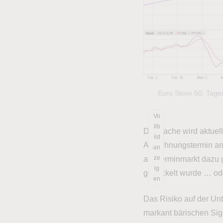
Euro Stoxx 50: Tage
Vo
llb
Die Sache wird aktuel
ild
Abrechnungstermin an 
an
ze
am Terminmarkt dazu g
ig
gedeckelt wurde … ode
en
Das Risiko auf der Unt
markant bärischen Sig