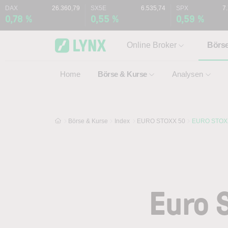
Skip to main content
Skip to search
DAX
26.360,79
SX5E
6.535,74
SPX
7
0,78 %
0,55 %
0,59 %
Online Broker
Börs
Home
Börse & Kurse
Analysen
Börse & Kurse
Index
EURO STOXX 50
EURO STOXX
Euro 