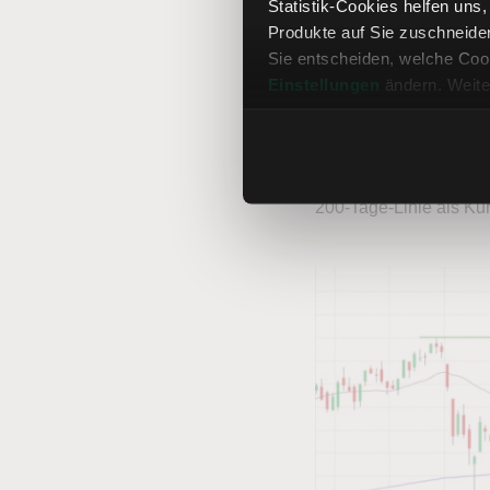
Statistik-Cookies helfen uns
Produkte auf Sie zuschneide
Das wäre aus Sicht de
Sie entscheiden, welche Cook
Einstellungen
ändern. Weite
Relevanz der Unterseit
der Index unmittelbar
etablierte Aufwärtstre
Bereich 6.190/6.200 Pu
200-Tage-Linie als Kur