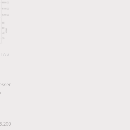
: TWS
ressen
n
m
/6.200