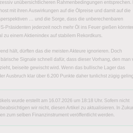
zessiv unübersichtlicheren Rahmenbedingungen entsprechen.
ost mit ihren Auswirkungen auf die Ölpreise und damit auf die
perspektiven … und die Sorge, dass die unberechenbaren
S-Präsidenten jederzeit noch mehr Öl ins Feuer gießen könnt
al zu einem Aktienindex auf stabilem Rekordkurs.
end hält, dürften das die meisten Akteure ignorieren. Doch
bärische Signale schnell dafür, dass dieser Vorhang, den man 
ht, beiseite gewischt wird. Wenn das bullische Lager das
e der Ausbruch klar über 6.200 Punkte daher tunlichst zügig gelin
rtikels wurde erstellt am 16.07.2026 um 18:18 Uhr. Sofern nicht
absichtigen wir nicht, diesen Artikel zu aktualisieren. In Zuku
en zum selben Finanzinstrument veröffentlicht werden.