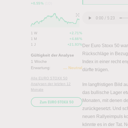
+0.55%
(1D)
1 W
+2.71%
1 M
+4.66%
1 J
+21.93%
Der Euro Stoxx 50 war
Rückschläge in Bezug a
Gültigkeit der Analyse
1 Woche
Index in einer recht 
Erwartung:
Neutral
dürfte trügen.
Alle EURO STOXX 50
Analysen der letzten 12
Im langfristigen Bild 
Monate
das bullische Lager e
Monaten, mit denen de
Zum EURO STOXX 50
zurückgesetzt. Und sch
neuen Rallyeimpuls k
könnte es in der Tat. 