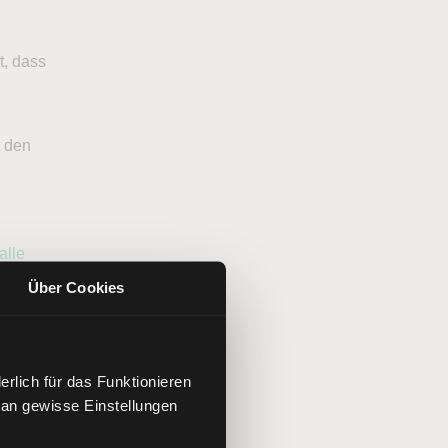
t, dass
t den
alle
Über Cookies
hnlich
lt auf,
rlich für das Funktionieren
d. Das
 an gewisse Einstellungen
–