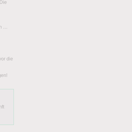
 Die
en …
vor die
gen!
nft