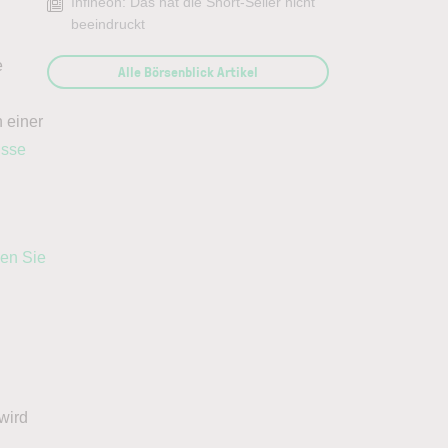
Infineon: Das hat die Short-Seller nicht
beeindruckt
e
Alle Börsenblick Artikel
n einer
isse
den Sie
wird