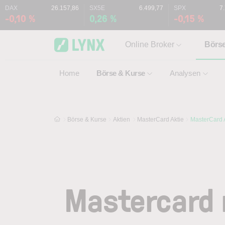
Skip to main content
Skip to search
DAX
26.157,86
SX5E
6.499,77
SPX
7
-0,10 %
0,26 %
-0,15 %
Online Broker
Börs
Home
Börse & Kurse
Analysen
Börse & Kurse
Aktien
MasterCard Aktie
MasterCard 
Mastercard 