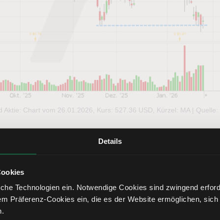
 Aktie: Chart vom 26.01.2026, Kurs: 527.36 USD, Kürzel: MA | Quelle
Details
Cookies
che Technologien ein. Notwendige Cookies sind zwingend erforde
tikels wurde erstellt am 27.01.2026 um 7:50 Uhr. Sofern nicht
em Präferenz-Cookies ein, die es der Website ermöglichen, sich
absichtigen wir nicht, diesen Artikel zu aktualisieren. In Zuku
n.
en zum selben Finanzinstrument veröffentlicht werden.