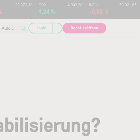
32.372,38
TDX
4.002,28
INDU
53.921,86
%
1,24 %
-0,82 %
Login
Depot eröffnen
Autor...
bilisierung?