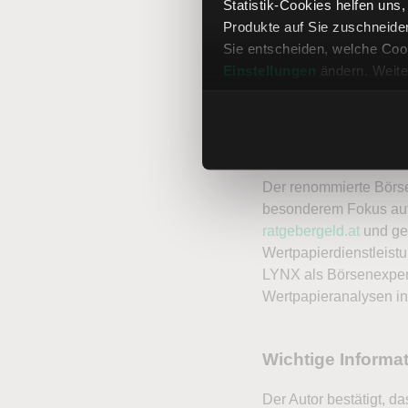
Statistik-Cookies helfen uns
Produkte auf Sie zuschneide
Sie entscheiden, welche Cook
Einstellungen
ändern. Weite
Achim M
Der renommierte Börse
besonderem Fokus auf
ratgebergeld.at
und ger
Wertpapierdienstleistu
LYNX als Börsenexpert
Wertpapieranalysen in