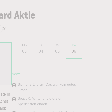
ard Aktie
Fr
Mo
Di
Mi
Do
31
03
04
05
06
News
Siemens Energy: Das war kein gutes
Omen
ste in
SpaceX: Achtung, die ersten
ächst
Sperrfristen enden
napp