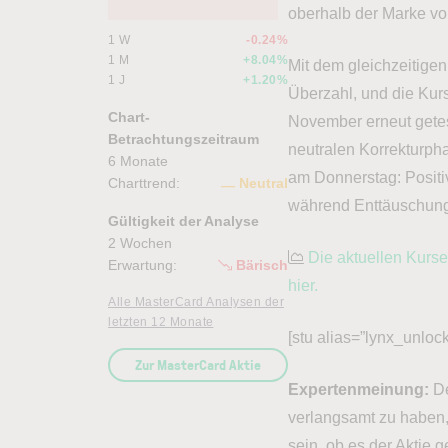
oberhalb der Marke v
1 W
-0.24%
1 M
+8.04%
Mit dem gleichzeitige
1 J
+1.20%
Überzahl, und die Kurs
Chart-
November erneut getest
Betrachtungszeitraum
neutralen Korrekturph
6 Monate
am Donnerstag: Positi
Charttrend:
Neutral
während Enttäuschun
Gültigkeit der Analyse
2 Wochen
Die aktuellen Kurs
Erwartung:
Bärisch
hier.
Alle MasterCard Analysen der
letzten 12 Monate
[stu alias=”lynx_unlock
Zur MasterCard Aktie
Expertenmeinung:
De
verlangsamt zu haben,
sein, ob es der Aktie g