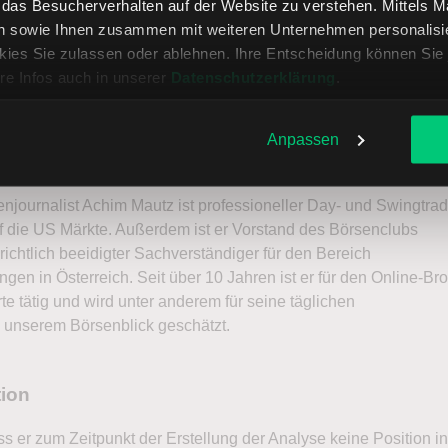
, das Besucherverhalten auf der Website zu verstehen. Mittels 
n sowie Ihnen zusammen mit weiteren Unternehmen personalisier
ies Sie zulassen oder ablehnen. Ihre Entscheidung können Sie 
re Infos auch in unserer
Datenschutzerklärung
.
autz
Autor kontaktiere
Anpassen
njournalist Achim Mautz ist professioneller Day- und Swingtrad
 die US Märkte. Außerdem ist er Vorstand des Börsenclubs
ichtlich beeidigter Sachverständiger für den Bereich
ngen in Österreich. Seit über 10 Jahren ist er für den Online-Br
e tätig und wird unter anderem für seine täglichen
 unserem Börsenblick geschätzt.