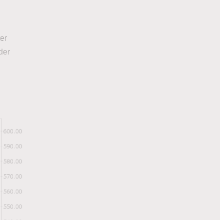
ter
der