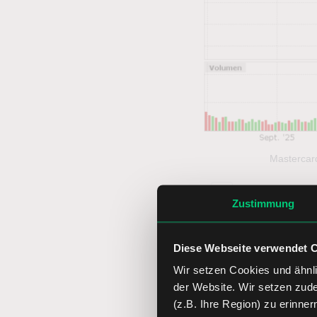
Mastercard
Vo
Zustimmung
llb
[/stu]
ild
an
Diese Webseite verwendet 
ze
ig
Wir setzen Cookies und ähnli
Der Inhalt dieses Ar
en
der Website. Wir setzen zud
anders angegeben, be
(z.B. Ihre Region) zu erinner
können aber Analys