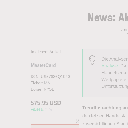
News: Ak
von
In diesem Artikel
Die Analyse
MasterCard
Analyse
. Dab
Handelserfah
ISIN: US57636Q1040
Wertpapiere 
Ticker:
MA
Unterstützun
Börse:
NYSE
575,95
USD
Trendbetrachtung au
+0.96%
(1D)
den letzten Handelst
zuversichtlichen Start