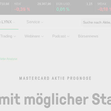
.710,88
NDX
29.367,96
EUR.USD
1,15
MDAX
-0,39 %
0,01 %
-0,18 
e LYNX
Service
Suche nach Aktie, 
Trading
Webinare
Podcast
Börsennews
Aktie Analyse
MASTERCARD AKTIE PROGNOSE
mit möglicher Sta