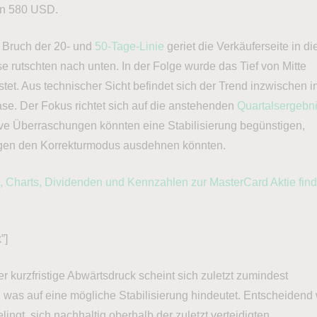
on 580 USD.
n Bruch der 20- und
50-Tage-Linie
geriet die Verkäuferseite in di
e rutschten nach unten. In der Folge wurde das Tief von Mitte
et. Aus technischer Sicht befindet sich der Trend inzwischen i
ase. Der Fokus richtet sich auf die anstehenden
Quartalsergebn
ve Überraschungen könnten eine Stabilisierung begünstigen,
gen den Korrekturmodus ausdehnen könnten.
e, Charts, Dividenden und Kennzahlen zur MasterCard Aktie fin
”]
r kurzfristige Abwärtsdruck scheint sich zuletzt zumindest
 was auf eine mögliche Stabilisierung hindeutet. Entscheidend 
elingt, sich nachhaltig oberhalb der zuletzt verteidigten