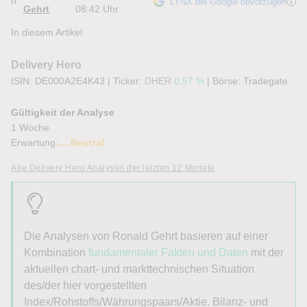
n
LYNX bei Google bevorzugen
Gehrt
08:42 Uhr
In diesem Artikel
Delivery Hero
ISIN: DE000A2E4K43
|
Ticker:
DHER
0,57 %
|
Börse:
Tradegate
Gültigkeit der Analyse
1 Woche
Erwartung:
Neutral
Alle Delivery Hero Analysen der letzten 12 Monate
Die Analysen von Ronald Gehrt basieren auf einer
Kombination
fundamentaler Fakten und Daten
mit der
aktuellen chart- und markttechnischen Situation
des/der hier vorgestellten
Index/Rohstoffs/Währungspaars/Aktie. Bilanz- und