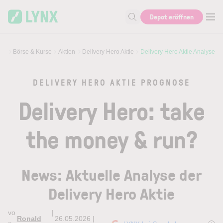
Skip to main content
Skip to search
Depot eröffnen
Suche nach Aktie, Autor...
Börse & Kurse
Aktien
Delivery Hero Aktie
Delivery Hero Aktie Analyse
DELIVERY HERO AKTIE PROGNOSE
Delivery Hero: take
the money & run?
News: Aktuelle Analyse der
Delivery Hero Aktie
vo
|
Ronald
26.05.2026 |