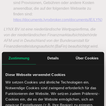
Zustimmung
Details
Über Cookies
Margin Konto – Handeln mit höchster
Diese Webseite verwendet Cookies
Flexibilität
Wir setzen Cookies und ähnliche Technologien ein.
Notwendige Cookies sind zwingend erforderlich für das
Funktionieren der Website. Wir setzen zudem Präferenz-
Mit einem Margin Konto können Sie zum Beispiel mit
Cookies ein, die es der Website ermöglichen, sich an
Hebel handeln und Ihre Trading-Strategien durch
gewisse Einstellungen (z.B. Ihre Region) zu erinnern.