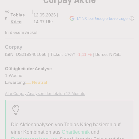
vo
|
Tobias
12.05.2026 |
n
LYNX bei Google bevorzugen
Krieg
14:37 Uhr
In diesem Artikel
Corpay
ISIN: US2199481068
|
Ticker:
CPAY
-1,11 %
|
Börse:
NYSE
Gültigkeit der Analyse
1 Woche
Erwartung:
Neutral
Alle Corpay Analysen der letzten 12 Monate
Die Aktienanalysen von
Tobias
Krieg
basieren auf
einer Kombination aus
Charttechnik
und