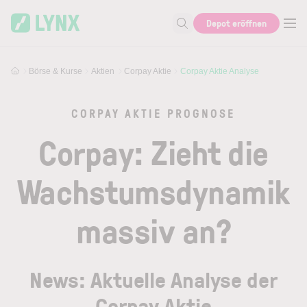
Skip to main content
Skip to search
Depot eröffnen
Suche nach Aktie, Autor...
Börse & Kurse
Aktien
Corpay Aktie
Corpay Aktie Analyse
CORPAY AKTIE PROGNOSE
Corpay: Zieht die
Wachstumsdynamik
massiv an?
News: Aktuelle Analyse der
Corpay Aktie