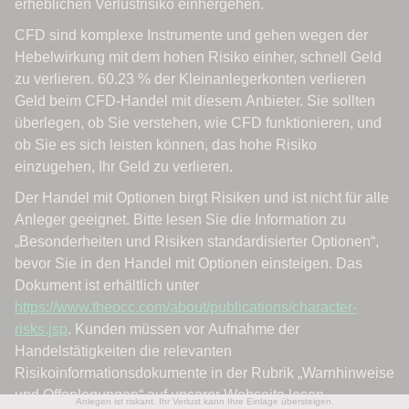
Anlegen ist riskant. Ihr Verlust kann Ihre Einlage übersteigen.