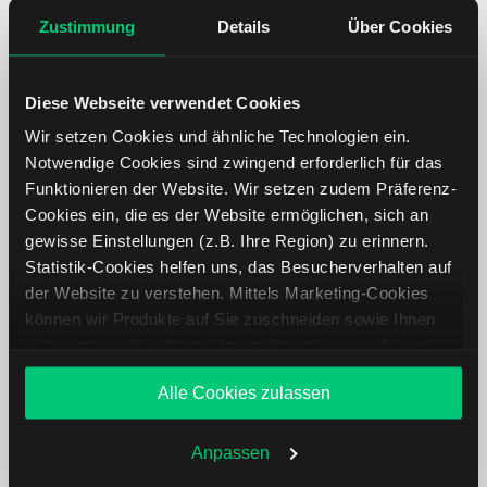
Zustimmung
Details
Über Cookies
Diese Webseite verwendet Cookies
Wir setzen Cookies und ähnliche Technologien ein.
Constellation Energy Aktie analysieren
Notwendige Cookies sind zwingend erforderlich für das
Funktionieren der Website. Wir setzen zudem Präferenz-
Lernen Sie mit LYNX, wie Sie den Kursverlauf der
Cookies ein, die es der Website ermöglichen, sich an
Constellation Energy Aktie mithilfe technischer Analyse
gewisse Einstellungen (z.B. Ihre Region) zu erinnern.
besser einordnen, relevante Fundamentaldaten
Statistik-Cookies helfen uns, das Besucherverhalten auf
interpretieren und frühzeitig potenzielle
der Website zu verstehen. Mittels Marketing-Cookies
Trendveränderungen erkennen. So können Sie fundierte
können wir Produkte auf Sie zuschneiden sowie Ihnen
Handelsentscheidungen treffen. Jetzt den Bereich Trading
zusammen mit weiteren Unternehmen personalisierte
entdecken.
Angebote unterbreiten. Sie entscheiden, welche Cookies
Alle Cookies zulassen
Sie zulassen oder ablehnen. Ihre Entscheidung können
Trading
Sie jederzeit in den
Cookie-Einstellungen
ändern.
Weitere Infos auch in unserer
Datenschutzerklärung
.
Anpassen
Constellation Energy Aktie: Ähnliche