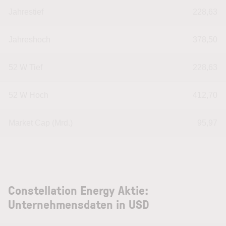
Jahrestief
228,63
Jahreshoch
378,50
52 W Tief
228,63
52 W Hoch
412,70
Market Cap (Mrd.)
95,97
Constellation Energy Aktie:
Unternehmensdaten in USD