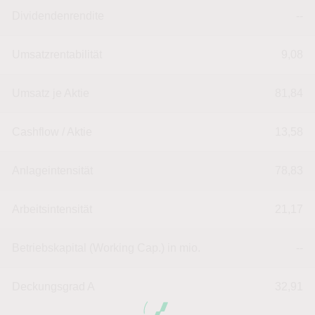
Dividendenrendite
--
Umsatzrentabilität
9,08
Umsatz je Aktie
81,84
Cashflow / Aktie
13,58
Anlageintensität
78,83
Arbeitsintensität
21,17
Betriebskapital (Working Cap.) in mio.
--
Deckungsgrad A
32,91