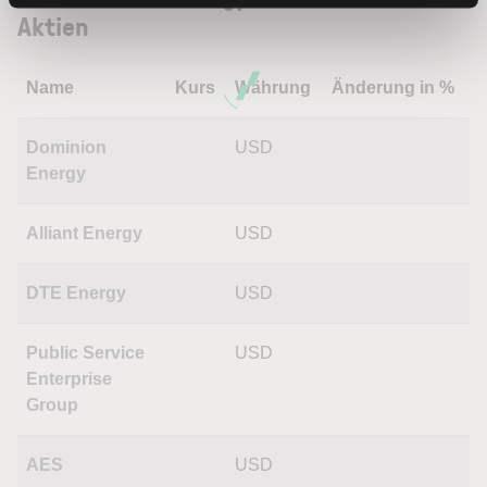
Aktien
Name
Kurs
Währung
Änderung in %
Dominion
USD
Energy
Alliant Energy
USD
DTE Energy
USD
Public Service
USD
Enterprise
Group
AES
USD