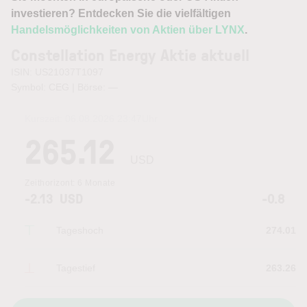
investieren? Entdecken Sie die vielfältigen
Handelsmöglichkeiten von Aktien über LYNX
.
Constellation Energy Aktie aktuell
ISIN: US21037T1097
Symbol: CEG | Börse:
—
Kurszeit:
06.08.2026 23:47
Uhr
265.12
USD
Zeithorizont:
6 Monate
-2.13
USD
-0.8
Tageshoch
274.01
Tagestief
263.26