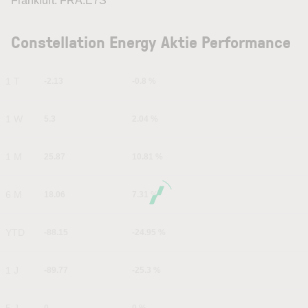
Frankfurt: FRA:E7S
Constellation Energy Aktie Performance
1 T
-2.13
-0.8 %
1 W
5.3
2.04 %
1 M
25.87
10.81 %
6 M
18.06
7.31 %
YTD
-88.15
-24.95 %
1 J
-89.77
-25.3 %