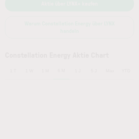
Aktie über LYNX+ kaufen
Warum Constellation Energy über LYNX
handeln
Constellation Energy Aktie Chart
6 M
1 T
1 W
1 M
1 J
5 J
Max
YTD