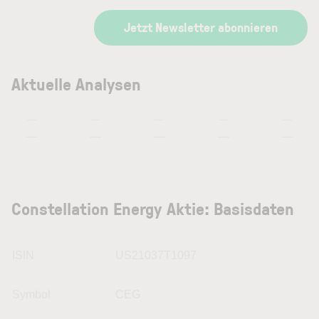
Jetzt Newsletter abonnieren
Aktuelle Analysen
—
—
—
—
—
—
—
—
—
—
Constellation Energy Aktie: Basisdaten
ISIN
US21037T1097
Symbol
CEG